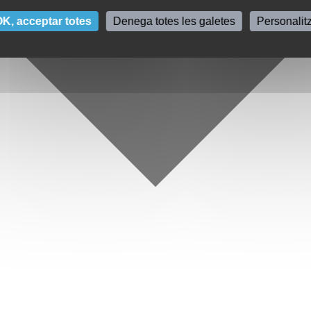
K, acceptar totes
Denega totes les galetes
Personalit