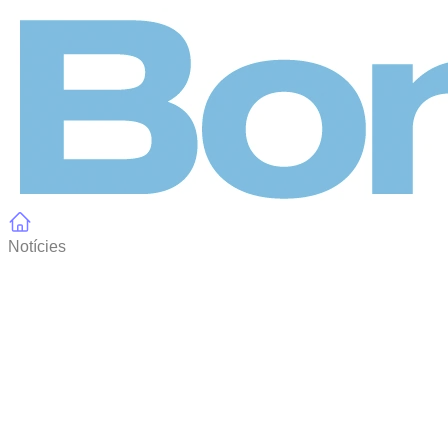
Panell de gestió de galetes
Notícies