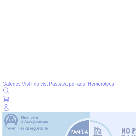
Galeries
Vist i no vist
Passava per aquí
Hemeroteca