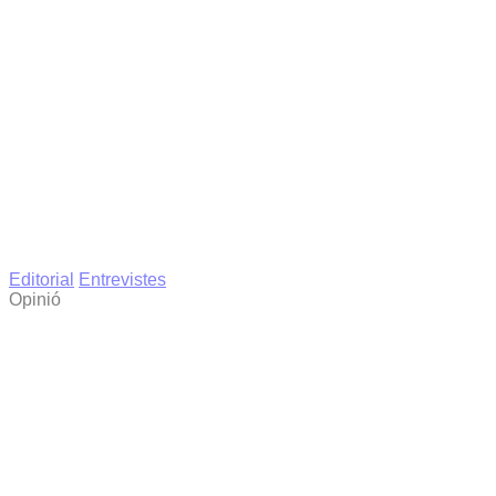
Editorial
Entrevistes
Opinió