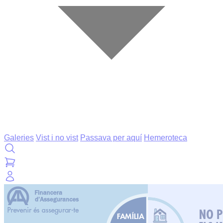
Galeries
Vist i no vist
Passava per aquí
Hemeroteca