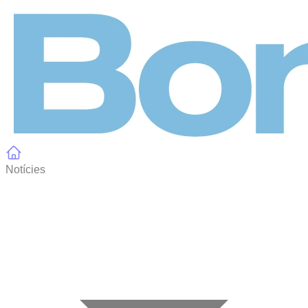
Panell de gestió de galetes
Notícies