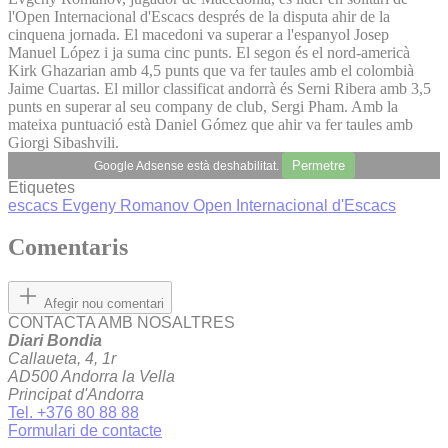
l'Open Internacional d'Escacs després de la disputa ahir de la
cinquena jornada. El macedoni va superar a l'espanyol Josep
Manuel López i ja suma cinc punts. El segon és el nord-americà
Kirk Ghazarian amb 4,5 punts que va fer taules amb el colombià
Jaime Cuartas. El millor classificat andorrà és Serni Ribera amb 3,5
punts en superar al seu company de club, Sergi Pham. Amb la
mateixa puntuació està Daniel Gómez que ahir va fer taules amb
Giorgi Sibashvili.
Permetre
Google Adsense està deshabilitat.
Etiquetes
escacs
Evgeny Romanov
Open Internacional d'Escacs
Comentaris
Afegir nou comentari
CONTACTA AMB NOSALTRES
Diari Bondia
Callaueta, 4, 1r
AD500 Andorra la Vella
Principat d'Andorra
Tel. +376 80 88 88
Formulari de contacte