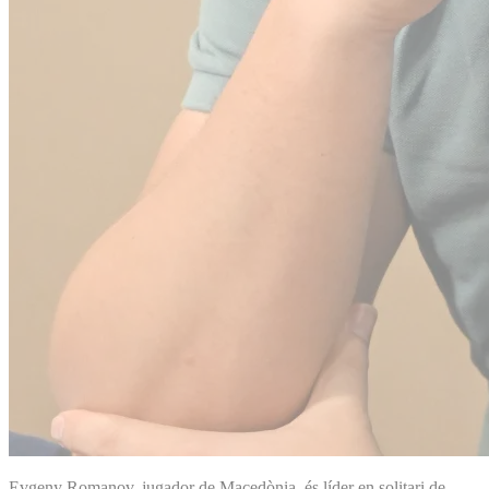
Evgeny Romanov, jugador de Macedònia, és líder en solitari de