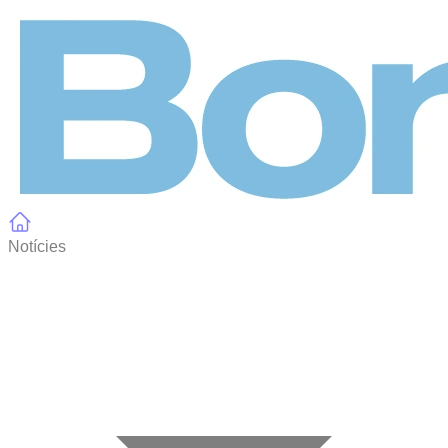
Panell de gestió de galetes
Notícies