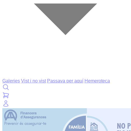
Galeries
Vist i no vist
Passava per aquí
Hemeroteca