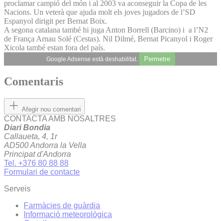
proclamar campió del món i al 2003 va aconseguir la Copa de les
Nacions. Un veterà que ajuda molt els joves jugadors de l’SD
Espanyol dirigit per Bernat Boix.
A segona catalana també hi juga Anton Borrell (Barcino) i a l’N2
de França Arnau Solé (Cestas). Nil Dilmé, Bernat Picanyol i Roger
Xicola també estan fora del país.
Permetre
Google Adsense està deshabilitat.
Comentaris
Afegir nou comentari
CONTACTA AMB NOSALTRES
Diari Bondia
Callaueta, 4, 1r
AD500 Andorra la Vella
Principat d'Andorra
Tel. +376 80 88 88
Formulari de contacte
Serveis
Farmàcies de guàrdia
Informació meteorològica