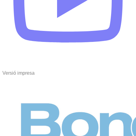
Versió impresa