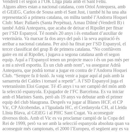
Vendrell i el segon a l’OK Lliga plata amb el Sant Feliu.
Alguns altres estan a nacional catalana, com Oriol Antequera, amb
el GEiEG, Carlos de Sousa amb el Sant Just, i també hi ha una alta
representació a primera catalana, on milita també l’Andorra Hoquei
Club: Marc Pallarés (Santa Perpètua), Arnau Dilmé (Vendrell B) i
també Adrià Antequera, que acaba de deixar el Ripollet per fitxar
per l’SD Espanyol. Té només 20 anys i és estudiant d’auxiliar de
veterinària. Va marxar fa dos anys del país i la seva aspiració és
arribar a nacional catalana. Per això ha fitxat per l’SD Espanyol, el
tercer classificat del grup B de primera catalana. “No confiàvem
gaire en mi al Ripollet, i jugava a segona catalana amb el segon
equip. Aquí a l’Espanyol tenen un projecte maco i és un pas més per
a mi a nivell esportiu. És un club amb nom”, va assegurar Adrià
Antequera, que podrà tornar a jugar en contra de l’Andorra Hoquei
Club. “Sempre fa il·lusió. Ja vaig venir a jugar aquí al país amb la
samarreta del Caldes i tornaré a repetir”. A l’SD Espanyol juga el
veteraníssim Eloi Gaspar. Té 45 anys i va ser campió del món amb
la selecció espanyola. Exjugador de l’FC Barcelona. Es va iniciar
amb el Maristes Sants, però als 19 anys va debutar amb el primer
equip del club blaugrana. Després va jugar al Blanes HCF, el CP
Vic, CP Alcobendas, a l’Igualada HC, el Cerdanyola CH, al Lleida
Llista Blava, al GEiEG i al PHC Sant Cugat. Va aconseguir
diversos títols. Amb el Vic es va proclamar campió de la Copa del
Rei de 1999, però va ser amb la selecció espanyola absoluta quan va
aconseguir més campionats, el 2000 l’Europeu, el següent any es va