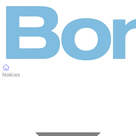
Panell de gestió de galetes
Notícies