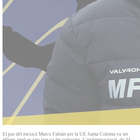
El pas del mexicà Marco Fabián per la UE Santa Coloma va ser
efímer, però es veu que va fer contactes. L’exinternacional, de 34