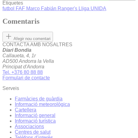
Etiquetes
futbol
FAF
Marco Fabián
Ranger's
Lliga UNIDA
Comentaris
Afegir nou comentari
CONTACTA AMB NOSALTRES
Diari Bondia
Callaueta, 4, 1r
AD500 Andorra la Vella
Principat d'Andorra
Tel. +376 80 88 88
Formulari de contacte
Serveis
Farmàcies de guàrdia
Informació meteorològica
Cartellera
Informació general
Informació turística
Associacions
Centres de salut
Telèfons d'interès