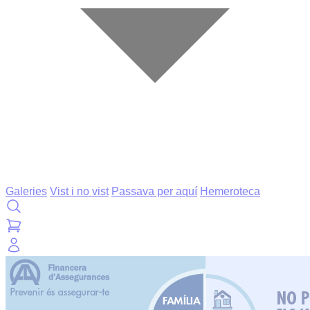
Galeries
Vist i no vist
Passava per aquí
Hemeroteca