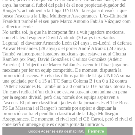
anys, ha tornat al futbol del país i és el nou propietari-jugador del
Ranger’s, actualment a la Lliga UNIDA –la segona divisió– i que
busca l’ascens a la Lliga Multisegur Assegurances. L’ex-Eintracht
Frankfurt també té el seu pare Marco Antonio Fabián Vázquez com
a director tècnic.
No arriba sol, ja que ha incorporat fins a vuit jugadors mexicans,
com el lateral esquerre David Andrade (30 anys i ex-Santos
Laguna), el davanter Armando León (24 anys i ex-León), el defensa
Anwar Hernández (28 anys) o el porter André Alcaraz (24 anys).
També va incorporar jugadors mexicans que estaven aquí Chema
Ramírez (ex-Pas), David González i Carlitos González (Atlètic
Amèrica). L’objectiu de Marco Fabián és ascendir i fitxar jugadors
mexicans per fer un equip competitiu. De moment, disputarà la
promoció d’ascens. En els dos últims partits de Lliga UNIDA suma
una golejada per 0 a 15 a l’FC Santa Coloma B i un 0 a 12 contra
l’Atlètic Escaldes B. També un 6 a 0 contra la UE Santa Coloma B.
Un canvi radical d’un club que estava passant com ànima en pena
per la segona divisió, però clar, només dos equips aspiraven a
l’ascens. El primer classificat i ja des de fa jornades és el The Boss
FS La Massana i el Ranger’s només pot aspirar a disputar la
promoció contra el penúltim classificat de la Lliga Multisegur
Assegurances. De moment, el rival serà el CE Carroi, però el rival el
coneixerà diumenge que es disputa jornada unificada.
Permetre
Google Adsense està deshabilitat.