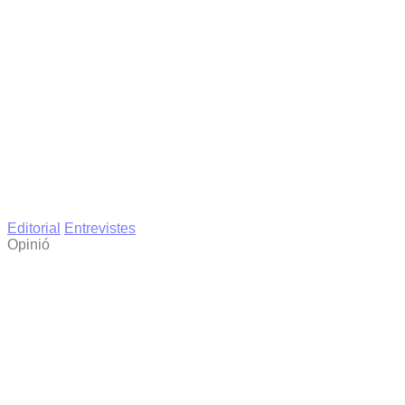
Editorial
Entrevistes
Opinió