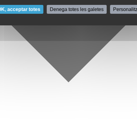
K, acceptar totes
Denega totes les galetes
Personalit