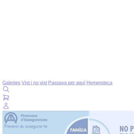
Galeries
Vist i no vist
Passava per aquí
Hemeroteca