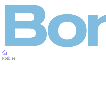
Panell de gestió de galetes
Notícies