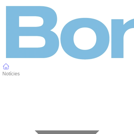
Panell de gestió de galetes
Notícies