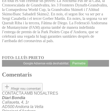
En total es van celebrar sis proves: La Nocturna Pas de la Casa, la
Cronoescalada de Grandvalira, les 3 Fronteres Dynafit-Grandvalira,
la Comapedrosa World Cup, la Grandvalira Skimo6 i l’Altitud
Skimo/Banc Sabadell Skimo2. En nois, el segon lloc va ser per a
Sergi Casabella i el tercer Gerber Martín. En noies, la segona va ser
Queralt Riba i la tercera, Fátima de Diego. La Federació Andorrana
de Muntanyisme (FAM) ajorna també de manera indefinida
l’entrega de premis de la Park Piolets Copa d’Andorra, que se
celebrarà una vegada hi hagi garanties sanitàries després de
l’arribada del coronavirus al país.
FOTO: LLUÍS PRIETO
Permetre
Google Adsense està deshabilitat.
Comentaris
Afegir nou comentari
CONTACTA AMB NOSALTRES
Diari Bondia
Callaueta, 4, 1r
AD500 Andorra la Vella