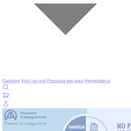
Galeries
Vist i no vist
Passava per aquí
Hemeroteca