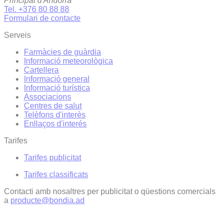
Principat d'Andorra
Tel. +376 80 88 88
Formulari de contacte
Serveis
Farmàcies de guàrdia
Informació meteorològica
Cartellera
Informació general
Informació turística
Associacions
Centres de salut
Telèfons d'interès
Enllaços d'interés
Tarifes
Tarifes publicitat
Tarifes classificats
Contacti amb nosaltres per publicitat o qüestions comercials
a
producte@bondia.ad