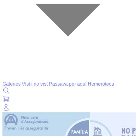
Galeries
Vist i no vist
Passava per aquí
Hemeroteca