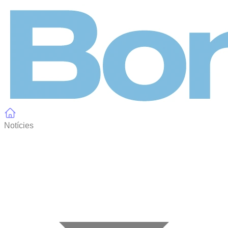
Panell de gestió de galetes
Notícies