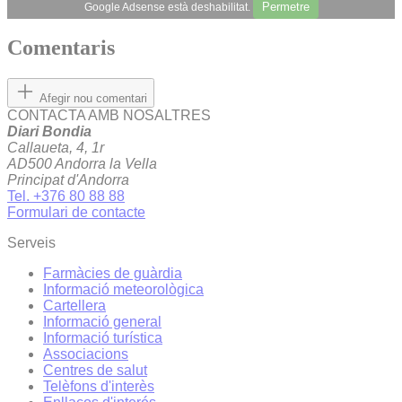
Permetre
Google Adsense està deshabilitat.
Comentaris
Afegir nou comentari
CONTACTA AMB NOSALTRES
Diari Bondia
Callaueta, 4, 1r
AD500 Andorra la Vella
Principat d'Andorra
Tel. +376 80 88 88
Formulari de contacte
Serveis
Farmàcies de guàrdia
Informació meteorològica
Cartellera
Informació general
Informació turística
Associacions
Centres de salut
Telèfons d'interès