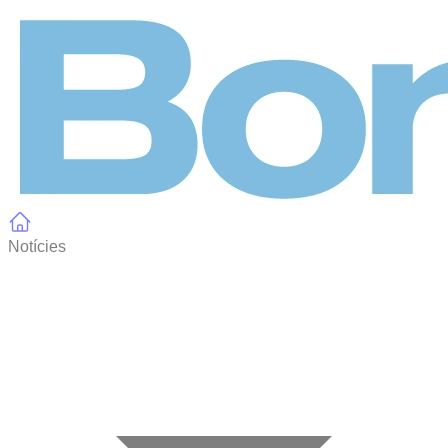
Panell de gestió de galetes
Notícies