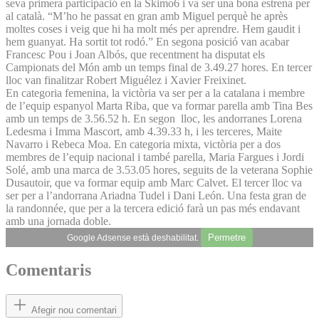
seva primera participació en la Skimo6 i va ser una bona estrena per
al català. “M’ho he passat en gran amb Miguel perquè he après
moltes coses i veig que hi ha molt més per aprendre. Hem gaudit i
hem guanyat. Ha sortit tot rodó.” En segona posició van acabar
Francesc Pou i Joan Albós, que recentment ha disputat els
Campionats del Món amb un temps final de 3.49.27 hores. En tercer
lloc van finalitzar Robert Miguélez i Xavier Freixinet.
En categoria femenina, la victòria va ser per a la catalana i membre
de l’equip espanyol Marta Riba, que va formar parella amb Tina Bes
amb un temps de 3.56.52 h. En segon lloc, les andorranes Lorena
Ledesma i Imma Mascort, amb 4.39.33 h, i les terceres, Maite
Navarro i Rebeca Moa. En categoria mixta, victòria per a dos
membres de l’equip nacional i també parella, Maria Fargues i Jordi
Solé, amb una marca de 3.53.05 hores, seguits de la veterana Sophie
Dusautoir, que va formar equip amb Marc Calvet. El tercer lloc va
ser per a l’andorrana Ariadna Tudel i Dani León. Una festa gran de
la randonnée, que per a la tercera edició farà un pas més endavant
amb una jornada doble.
Permetre
Google Adsense està deshabilitat.
Comentaris
Afegir nou comentari