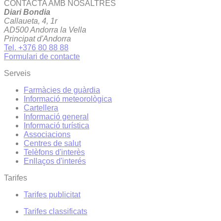
CONTACTA AMB NOSALTRES
Diari Bondia
Callaueta, 4, 1r
AD500 Andorra la Vella
Principat d'Andorra
Tel. +376 80 88 88
Formulari de contacte
Serveis
Farmàcies de guàrdia
Informació meteorològica
Cartellera
Informació general
Informació turística
Associacions
Centres de salut
Telèfons d'interès
Enllaços d'interés
Tarifes
Tarifes publicitat
Tarifes classificats