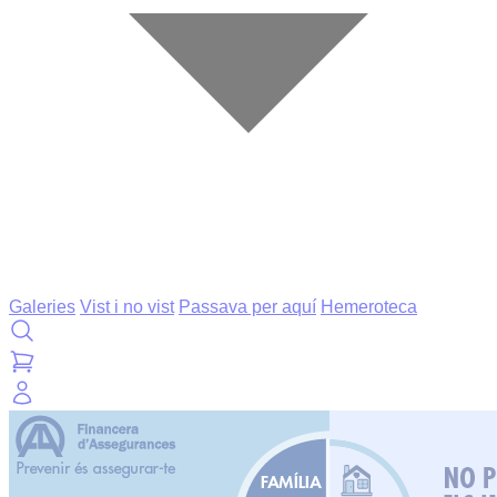
Galeries
Vist i no vist
Passava per aquí
Hemeroteca