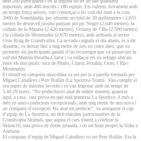
amb 200 participants i en la segona ha fet un salt qualitatiu
important, amb 460 inscrits i 186 equips. Els valents, novament amb
un temps força advers, van començar a les vuit del matí a la cota
2000 de Naturlàndia, per afrontar un total de 30 quilòmetres i 2.055
metres de desnivell positiu passant pel pic Negre (2.649 metres), la
collada de la Maiana (2.426 metres), l’estany de l’Illa (2.500 metres)
i la collada de Montmalús (2.670 metres), amb arribada al sector
Grau Roig de Grandvalira. La nevada caiguda el dia abans, és a dir
dissabte, va deixar fins a mig metre de neu en cotes altes, que va
permetre als participants gaudir d’un recorregut que va passar per la
vall del Madriu-Perafita-Claror i va enllaçar els sis refugis ubicats
entre els dos punts: roca de Pimes, Claror, Perafita, Orris, l’Illa i
Montmalús.
El triomf en categoria masculina va ser per la a parella formada per
Miguel Caballero i Pere Rullán (La Sportiva Team). Van complir el
seu paper de màxims favorits i es van imposar amb un temps de
3.40.29 hores. “No podia haver anat de millor manera; guanyar
aquí, a casa, una prova en què està immersa La Sportiva. A més a
més en unes condicions excepcionals, amb mig metre de neu nova i
un company d’excepció. Ha anat tot perfecte”, va assegurar el cap
d’equip de La Sportiva, un dels màxims patrocinadors de la
Grandvalira Skimo6, que aspira el curs vinent a celebrar la
Skimo10, una prova de doble jornada, i en un futur proper la Volta a
Andorra.
El company d’equip de Miguel Caballero va ser Pere Rullán. Era la