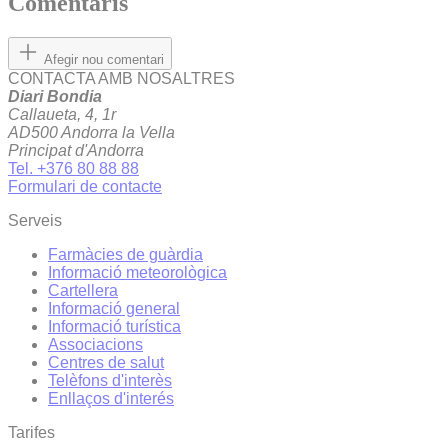
Comentaris
Afegir nou comentari
CONTACTA AMB NOSALTRES
Diari Bondia
Callaueta, 4, 1r
AD500 Andorra la Vella
Principat d'Andorra
Tel. +376 80 88 88
Formulari de contacte
Serveis
Farmàcies de guàrdia
Informació meteorològica
Cartellera
Informació general
Informació turística
Associacions
Centres de salut
Telèfons d'interès
Enllaços d'interés
Tarifes