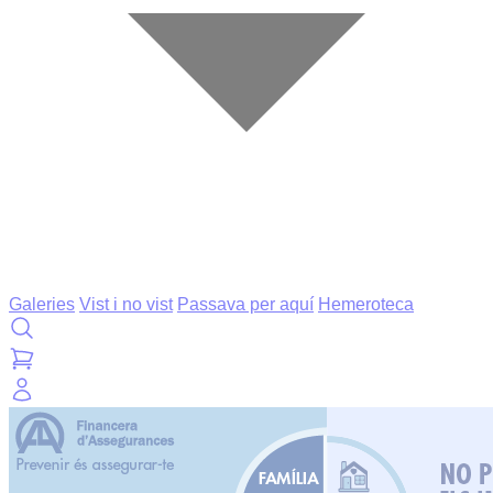
Galeries
Vist i no vist
Passava per aquí
Hemeroteca