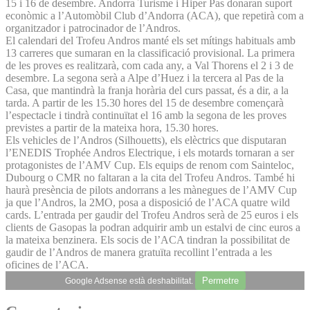
15 i 16 de desembre. Andorra Turisme i Hiper Pas donaran suport
econòmic a l’Automòbil Club d’Andorra (ACA), que repetirà com a
organitzador i patrocinador de l’Andros.
El calendari del Trofeu Andros manté els set mítings habituals amb
13 carreres que sumaran en la classificació provisional. La primera
de les proves es realitzarà, com cada any, a Val Thorens el 2 i 3 de
desembre. La segona serà a Alpe d’Huez i la tercera al Pas de la
Casa, que mantindrà la franja horària del curs passat, és a dir, a la
tarda. A partir de les 15.30 hores del 15 de desembre començarà
l’espectacle i tindrà continuïtat el 16 amb la segona de les proves
previstes a partir de la mateixa hora, 15.30 hores.
Els vehicles de l’Andros (Silhouetts), els elèctrics que disputaran
l’ENEDIS Trophée Andros Electrique, i els motards tornaran a ser
protagonistes de l’AMV Cup. Els equips de renom com Sainteloc,
Dubourg o CMR no faltaran a la cita del Trofeu Andros. També hi
haurà presència de pilots andorrans a les mànegues de l’AMV Cup
ja que l’Andros, la 2MO, posa a disposició de l’ACA quatre wild
cards. L’entrada per gaudir del Trofeu Andros serà de 25 euros i els
clients de Gasopas la podran adquirir amb un estalvi de cinc euros a
la mateixa benzinera. Els socis de l’ACA tindran la possibilitat de
gaudir de l’Andros de manera gratuïta recollint l’entrada a les
oficines de l’ACA.
Permetre
Google Adsense està deshabilitat.