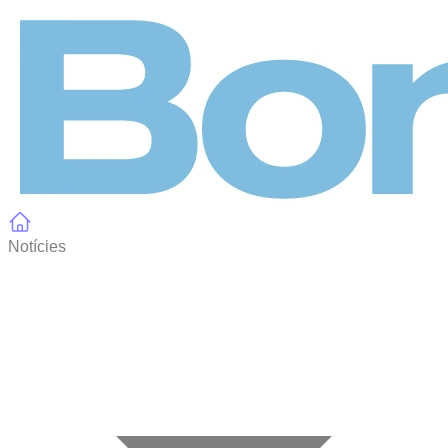
Panell de gestió de galetes
Notícies