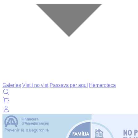
Galeries
Vist i no vist
Passava per aquí
Hemeroteca