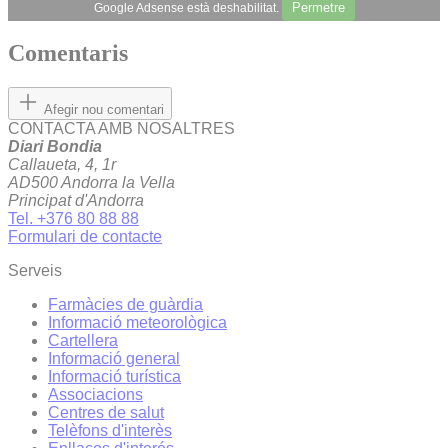
Permetre
Google Adsense està deshabilitat.
Comentaris
Afegir nou comentari
CONTACTA AMB NOSALTRES
Diari Bondia
Callaueta, 4, 1r
AD500 Andorra la Vella
Principat d'Andorra
Tel. +376 80 88 88
Formulari de contacte
Serveis
Farmàcies de guàrdia
Informació meteorològica
Cartellera
Informació general
Informació turística
Associacions
Centres de salut
Telèfons d'interès