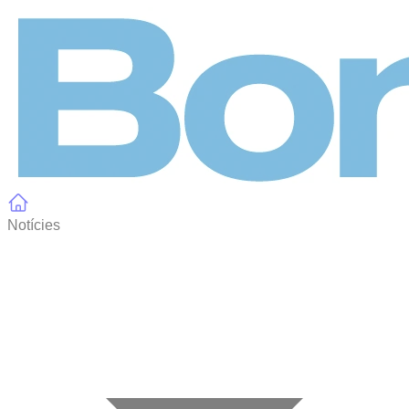
Panell de gestió de galetes
Notícies