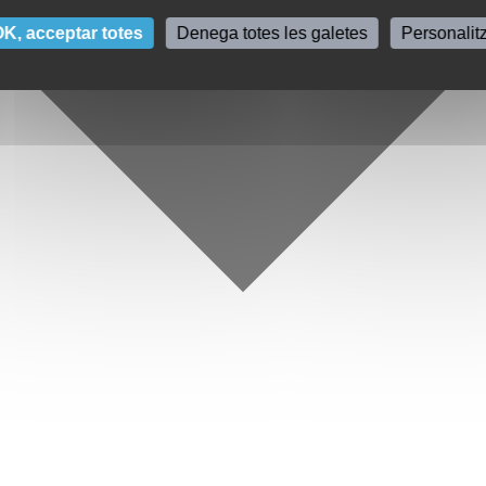
K, acceptar totes
Denega totes les galetes
Personalit