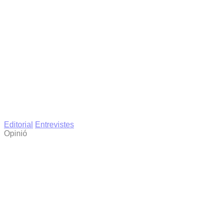
Editorial
Entrevistes
Opinió