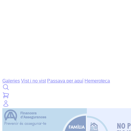
Galeries
Vist i no vist
Passava per aquí
Hemeroteca