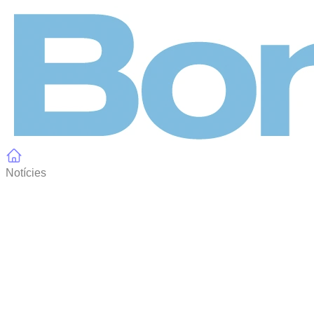
Panell de gestió de galetes
Notícies