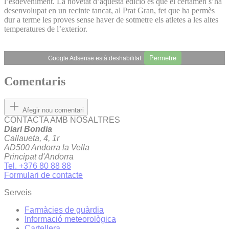
l’esdeveniment. La novetat d’aquesta edició és que el certamen s’ha
desenvolupat en un recinte tancat, al Prat Gran, fet que ha permès
dur a terme les proves sense haver de sotmetre els atletes a les altes
temperatures de l’exterior.
Permetre
Google Adsense està deshabilitat.
Comentaris
Afegir nou comentari
CONTACTA AMB NOSALTRES
Diari Bondia
Callaueta, 4, 1r
AD500 Andorra la Vella
Principat d'Andorra
Tel. +376 80 88 88
Formulari de contacte
Serveis
Farmàcies de guàrdia
Informació meteorològica
Cartellera