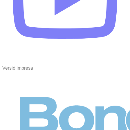
Versió impresa