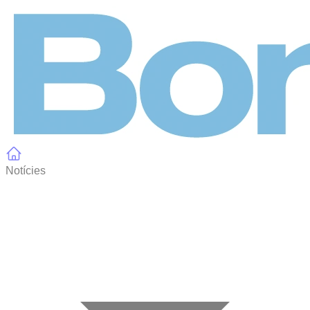
Panell de gestió de galetes
Notícies