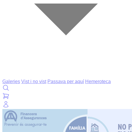
Galeries
Vist i no vist
Passava per aquí
Hemeroteca