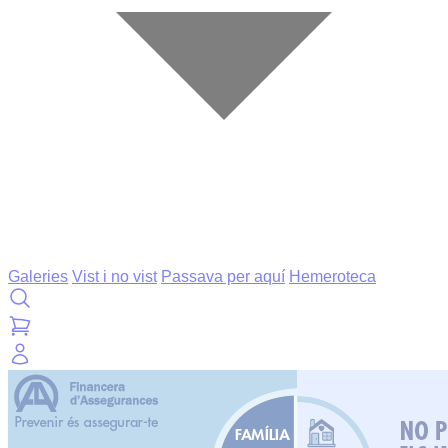
Galeries
Vist i no vist
Passava per aquí
Hemeroteca