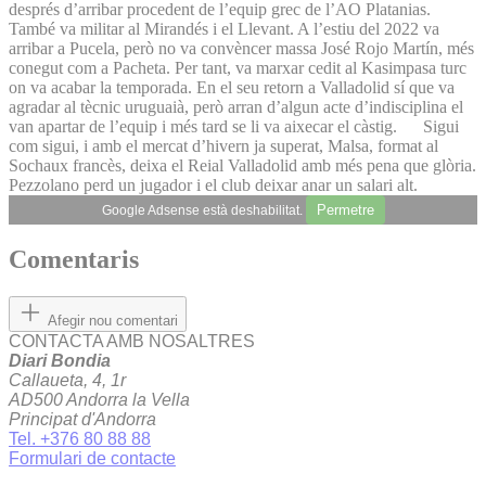
després d’arribar procedent de l’equip grec de l’AO Platanias.
També va militar al Mirandés i el Llevant. A l’estiu del 2022 va
arribar a Pucela, però no va convèncer massa José Rojo Martín, més
conegut com a Pacheta. Per tant, va marxar cedit al Kasimpasa turc
on va acabar la temporada. En el seu retorn a Valladolid sí que va
agradar al tècnic uruguaià, però arran d’algun acte d’indisciplina el
van apartar de l’equip i més tard se li va aixecar el càstig.
Sigui
com sigui, i amb el mercat d’hivern ja superat, Malsa, format al
Sochaux francès, deixa el Reial Valladolid amb més pena que glòria.
Pezzolano perd un jugador i el club deixar anar un salari alt.
Permetre
Google Adsense està deshabilitat.
Comentaris
Afegir nou comentari
CONTACTA AMB NOSALTRES
Diari Bondia
Callaueta, 4, 1r
AD500 Andorra la Vella
Principat d'Andorra
Tel. +376 80 88 88
Formulari de contacte