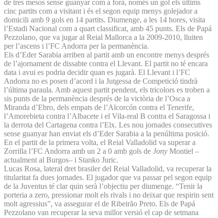
de tres mesos sense guanyar com a forà, només un gol els últims
cinc partits com a visitant i és el segon equip menys golejador a
domicili amb 9 gols en 14 partits. Diumenge, a les 14 hores, visita
l’Estadi Nacional com a quart classificat, amb 45 punts. Els de Papá
Pezzolano, que va jugar al Reial Mallorca a la 2009-2010, lluiten
per l’ascens i l’FC Andorra per la permanència.
Els d’Eder Sarabia arriben al partit amb un encontre menys després
de l’ajornament de dissabte contra el Llevant. El partit no té encara
data i avui es podria decidir quan es jugarà. El Llevant i l’FC
Andorra no es posen d’acord i la Jutgessa de Competició tindrà
l’última paraula. Amb aquest partit pendent, els tricolors es troben a
sis punts de la permanència després de la victòria de l’Osca a
Miranda d’Ebro, dels empats de l’Alcorcón contra el Tenerife,
l’Amorebieta contra l’Albacete i el Vila-real B contra el Saragossa i
la derrota del Cartagena contra l’Elx. Les nou jornades consecutives
sense guanyar han enviat els d’Eder Sarabia a la penúltima posició.
En el partit de la primera volta, el Reial Valladolid va superar a
Zorrilla l’FC Andorra amb un 2 a 0 amb gols de
Jony
Montiel –
actualment al Burgos– i Stanko Juric.
Lucas Rosa, lateral dret brasiler del Reial Valladolid, va recuperar la
titularitat fa dues jornades. El jugador que va passar pel segon equip
de la Juventus té clar quin serà l’objectiu per diumenge. “Tenir la
porteria a zero, pressionar molt els rivals i no deixar que respirin sent
molt agressius”, va assegurar el de Ribeirão Preto. Els de Papá
Pezzolano van recuperar la seva millor versió el cap de setmana