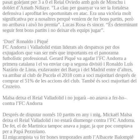
pasat golejant per 3 a 0 el Reial Oviedo amb gols de Monchu i
doblet d’Amath Ndiaye. “La clau per guanyar va ser la fortalesa
defensiva i aprofitat les oportunitats en atac. Era una victòria molt
significativa per a nosaltres perquè veníem de fer bons partits, però
no arribava i això ho premia”. Lucas Rosa és sincer. “És determinant
seguir fent bons partits i no deixar els equips jugar”.
‘Duel’ Ronaldo i Piqué
FC Andorra i Valladolid estan liderats als despatxos per dos
exjugadors que van ser més que importants en el panorama
futbolístic professional. Gerard Piqué va agafar l’FC Andorra a
primera catalana i el va enviar cap a segona divisió i Ronaldo Luís
Nazário de Lima, exdavanter del Barça i del Madrid entre d’altres,
va arribar al club de Pucela el 2018 com a soci majoritari després de
comprar el 51% de les accions del club. També és soci majoritari del
Cruzeiro.
Malsa deixa el Reial Valladolid i no jugarà –no anava a fer-ho–
contra l’FC Andorra
Després de disputar només 10 partits en any i mig, Mickaël Malsa
deixa el Reial Valladolid i no estarà diumenge contra l’FC Andorra.
De fet, el de Martinica tampoc anava a jugar, ja que poc comptava
per a Papá Pezzolano.
El migcampista va fer bones temporades amb l’Albacete Balompié