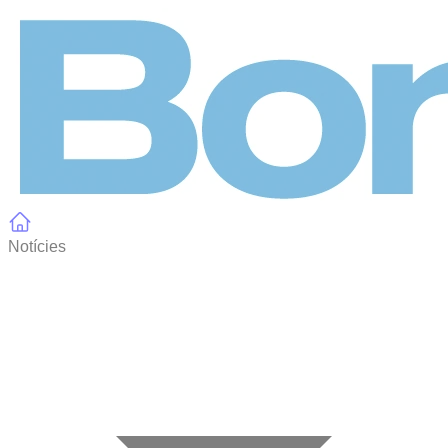
Panell de gestió de galetes
Notícies