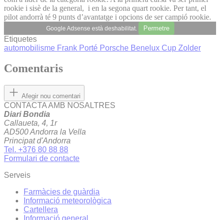
rookie i sisè de la general, i en la segona quart rookie. Per tant, el
pilot andorrà té 9 punts d’avantatge i opcions de ser campió rookie.
Permetre
Google Adsense està deshabilitat.
Etiquetes
automobilisme
Frank Porté
Porsche Benelux Cup
Zolder
Comentaris
Afegir nou comentari
CONTACTA AMB NOSALTRES
Diari Bondia
Callaueta, 4, 1r
AD500 Andorra la Vella
Principat d'Andorra
Tel. +376 80 88 88
Formulari de contacte
Serveis
Farmàcies de guàrdia
Informació meteorològica
Cartellera
Informació general