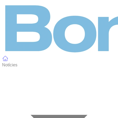
Panell de gestió de galetes
Notícies