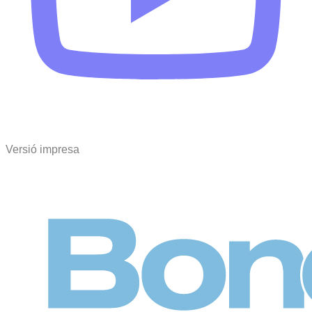
Versió impresa