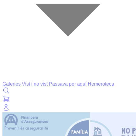
Galeries
Vist i no vist
Passava per aquí
Hemeroteca