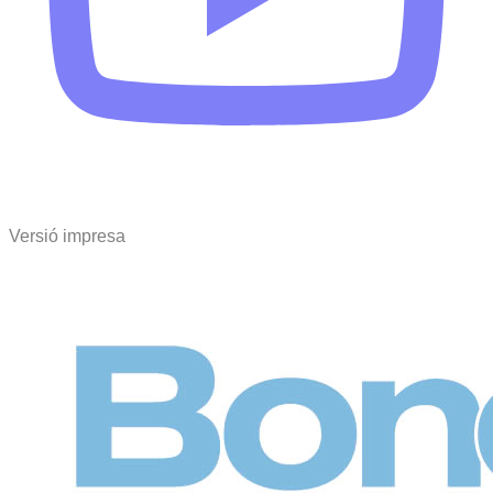
Versió impresa