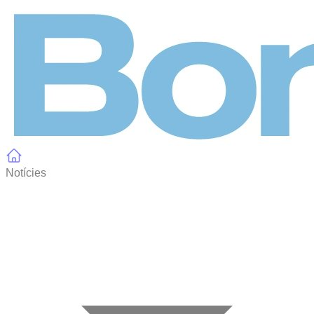
Panell de gestió de galetes
Notícies