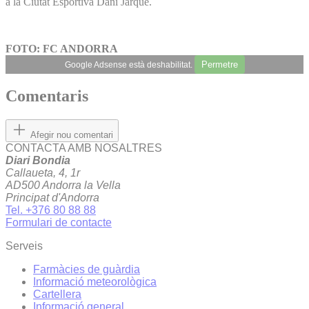
a la Ciutat Esportiva Dani Jarque.
FOTO: FC ANDORRA
Permetre
Google Adsense està deshabilitat.
Comentaris
Afegir nou comentari
CONTACTA AMB NOSALTRES
Diari Bondia
Callaueta, 4, 1r
AD500 Andorra la Vella
Principat d'Andorra
Tel. +376 80 88 88
Formulari de contacte
Serveis
Farmàcies de guàrdia
Informació meteorològica
Cartellera
Informació general