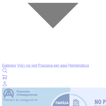
Galeries
Vist i no vist
Passava per aquí
Hemeroteca