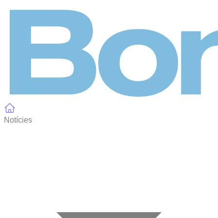
Panell de gestió de galetes
Notícies