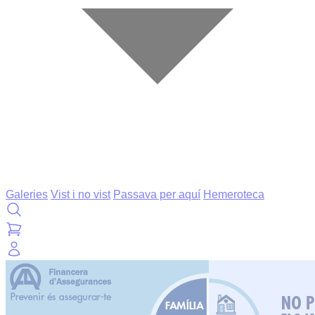
Galeries
Vist i no vist
Passava per aquí
Hemeroteca