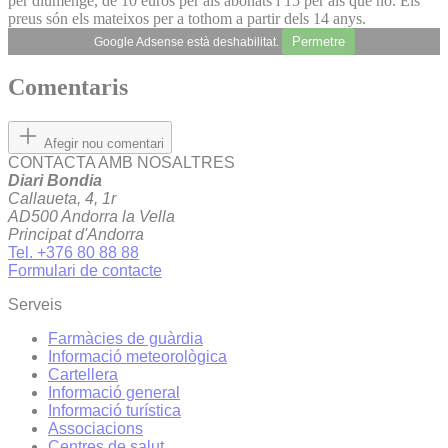
per diumenge, de 10 euros per als abonats i 15 per als que no. Els
preus són els mateixos per a tothom a partir dels 14 anys.
Permetre
Google Adsense està deshabilitat.
Comentaris
Afegir nou comentari
CONTACTA AMB NOSALTRES
Diari Bondia
Callaueta, 4, 1r
AD500 Andorra la Vella
Principat d'Andorra
Tel. +376 80 88 88
Formulari de contacte
Serveis
Farmàcies de guàrdia
Informació meteorològica
Cartellera
Informació general
Informació turística
Associacions
Centres de salut