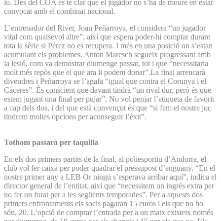
lo. Des del COA es té clar que el jugador no s’ha de moure en estar
convocat amb el combinat nacional.
L’entrenador del River, Joan Peñarroya, el considera “un jugador
vital com qualsevol altre”, així que espera poder-hi comptar durant
tota la sèrie si Pérez no es recupera. I més en una posició on s’estan
acumulant els problemes. Anton Maresch segueix progressant amb
la lesió, com va demostrar diumenge passat, tot i que “necessitaria
molt més repòs que el que ara li podem donar”.La final arrencarà
divendres i Peñarroya se l’agafa “igual que contra el Corunya i el
Càceres”. És conscient que davant tindrà “un rival dur, però és que
estem jugant una final per pujar”. No vol penjar l’etiqueta de favorit
a cap dels dos, i del que està convençut és que “si fem el nostre joc
tindrem moltes opcions per aconseguir l’èxit”.
Tothom passarà per taquilla
En els dos primers partits de la final, al poliesportiu d’Andorra, el
club vol fer caixa per poder quadrar el pressupost d’enguany. “En el
nostre primer any a LEB Or ningú s’esperava arribar aquí”, indica el
director general de l’entitat, així que “necessitem un ingrés extra per
no fer un forat per a les següents temporades”. Per a aquests dos
primers enfrontaments els socis pagaran 15 euros i els que no ho
són, 20. L’opció de comprar l’entrada per a un matx existeix només