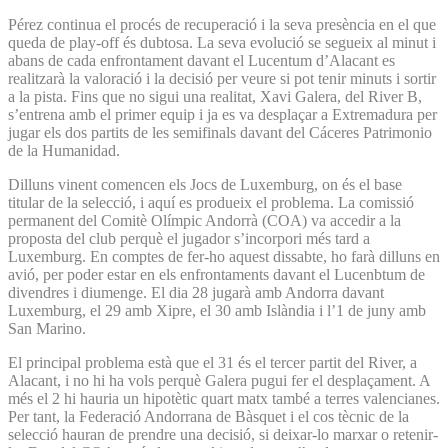
Pérez continua el procés de recuperació i la seva presència en el que
queda de play-off és dubtosa. La seva evolució se segueix al minut i
abans de cada enfrontament davant el Lucentum d’Alacant es
realitzarà la valoració i la decisió per veure si pot tenir minuts i sortir
a la pista. Fins que no sigui una realitat, Xavi Galera, del River B,
s’entrena amb el primer equip i ja es va desplaçar a Extremadura per
jugar els dos partits de les semifinals davant del Cáceres Patrimonio
de la Humanidad.
Dilluns vinent comencen els Jocs de Luxemburg, on és el base
titular de la selecció, i aquí es produeix el problema. La comissió
permanent del Comitè Olímpic Andorrà (COA) va accedir a la
proposta del club perquè el jugador s’incorpori més tard a
Luxemburg. En comptes de fer-ho aquest dissabte, ho farà dilluns en
avió, per poder estar en els enfrontaments davant el Lucenbtum de
divendres i diumenge. El dia 28 jugarà amb Andorra davant
Luxemburg, el 29 amb Xipre, el 30 amb Islàndia i l’1 de juny amb
San Marino.
El principal problema està que el 31 és el tercer partit del River, a
Alacant, i no hi ha vols perquè Galera pugui fer el desplaçament. A
més el 2 hi hauria un hipotètic quart matx també a terres valencianes.
Per tant, la Federació Andorrana de Bàsquet i el cos tècnic de la
selecció hauran de prendre una decisió, si deixar-lo marxar o retenir-