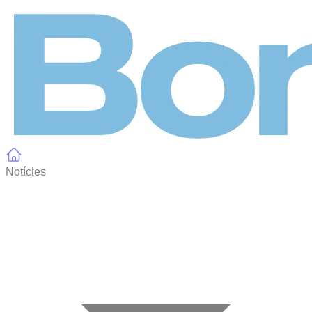
Panell de gestió de galetes
Notícies