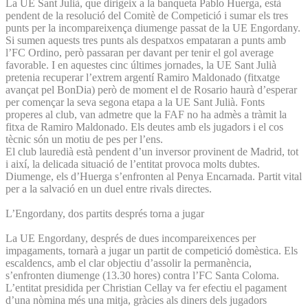
La UE Sant Julià, que dirigeix a la banqueta Pablo Huerga, està
pendent de la resolució del Comitè de Competició i sumar els tres
punts per la incompareixença diumenge passat de la UE Engordany.
Si sumen aquests tres punts als despatxos empataran a punts amb
l’FC Ordino, però passaran per davant per tenir el gol average
favorable. I en aquestes cinc últimes jornades, la UE Sant Julià
pretenia recuperar l’extrem argentí Ramiro Maldonado (fitxatge
avançat pel BonDia) però de moment el de Rosario haurà d’esperar
per començar la seva segona etapa a la UE Sant Julià. Fonts
properes al club, van admetre que la FAF no ha admès a tràmit la
fitxa de Ramiro Maldonado. Els deutes amb els jugadors i el cos
tècnic són un motiu de pes per l’ens.
El club lauredià està pendent d’un inversor provinent de Madrid, tot
i així, la delicada situació de l’entitat provoca molts dubtes.
Diumenge, els d’Huerga s’enfronten al Penya Encarnada. Partit vital
per a la salvació en un duel entre rivals directes.
L’Engordany, dos partits després torna a jugar
La UE Engordany, després de dues incompareixences per
impagaments, tornarà a jugar un partit de competició domèstica. Els
escaldencs, amb el clar objectiu d’assolir la permanència,
s’enfronten diumenge (13.30 hores) contra l’FC Santa Coloma.
L’entitat presidida per Christian Cellay va fer efectiu el pagament
d’una nòmina més una mitja, gràcies als diners dels jugadors