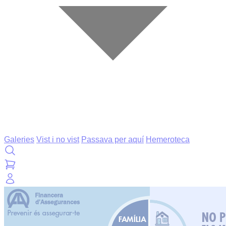
Galeries
Vist i no vist
Passava per aquí
Hemeroteca