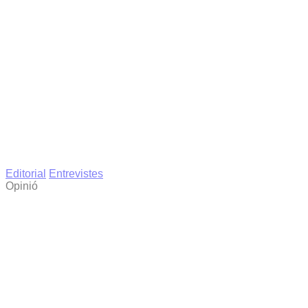
Editorial
Entrevistes
Opinió