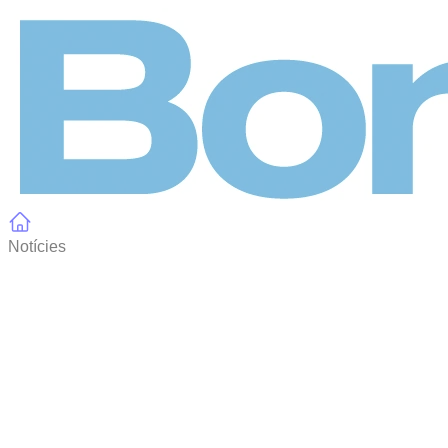
Panell de gestió de galetes
Notícies