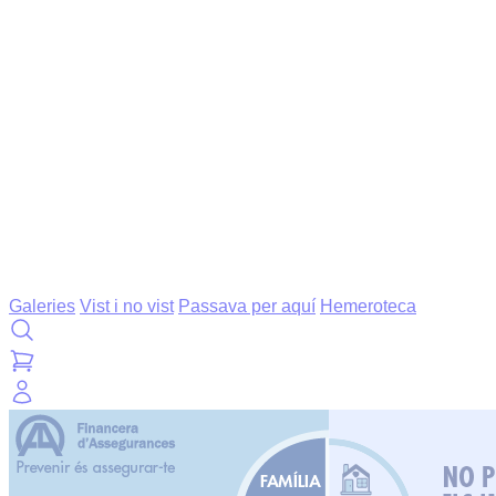
Galeries
Vist i no vist
Passava per aquí
Hemeroteca