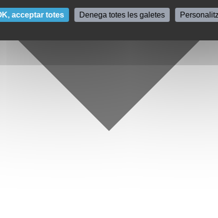
K, acceptar totes
Denega totes les galetes
Personalit