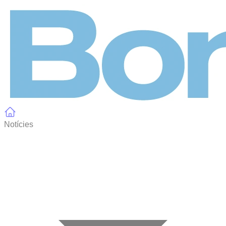
Panell de gestió de galetes
Notícies