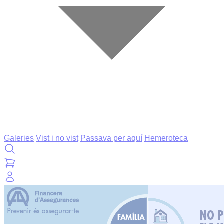
Galeries
Vist i no vist
Passava per aquí
Hemeroteca