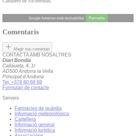
Caballero de Alcobendas.
Permetre
Google Adsense està deshabilitat.
Comentaris
Afegir nou comentari
CONTACTA AMB NOSALTRES
Diari Bondia
Callaueta, 4, 1r
AD500 Andorra la Vella
Principat d'Andorra
Tel. +376 80 88 88
Formulari de contacte
Serveis
Farmàcies de guàrdia
Informació meteorològica
Cartellera
Informació general
Informació turística
Associacions