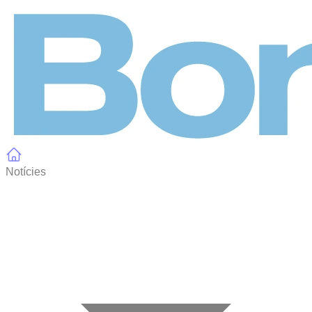
Panell de gestió de galetes
Notícies