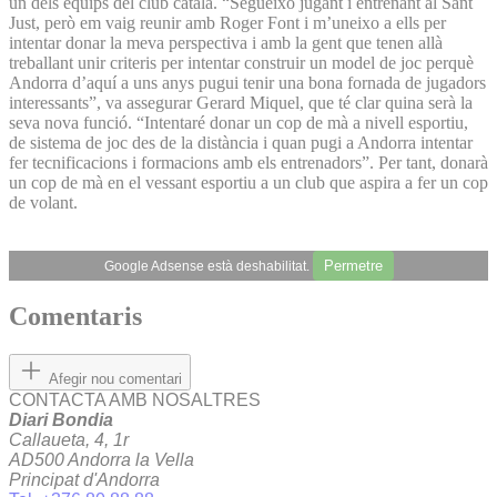
un dels equips del club català. “Segueixo jugant i entrenant al Sant
Just, però em vaig reunir amb Roger Font i m’uneixo a ells per
intentar donar la meva perspectiva i amb la gent que tenen allà
treballant unir criteris per intentar construir un model de joc perquè
Andorra d’aquí a uns anys pugui tenir una bona fornada de jugadors
interessants”, va assegurar Gerard Miquel, que té clar quina serà la
seva nova funció. “Intentaré donar un cop de mà a nivell esportiu,
de sistema de joc des de la distància i quan pugi a Andorra intentar
fer tecnificacions i formacions amb els entrenadors”. Per tant, donarà
un cop de mà en el vessant esportiu a un club que aspira a fer un cop
de volant.
Permetre
Google Adsense està deshabilitat.
Comentaris
Afegir nou comentari
CONTACTA AMB NOSALTRES
Diari Bondia
Callaueta, 4, 1r
AD500 Andorra la Vella
Principat d'Andorra