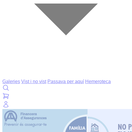
Galeries
Vist i no vist
Passava per aquí
Hemeroteca