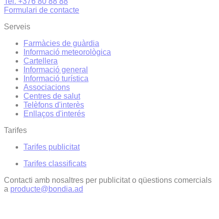
Tel. +376 80 88 88
Formulari de contacte
Serveis
Farmàcies de guàrdia
Informació meteorològica
Cartellera
Informació general
Informació turística
Associacions
Centres de salut
Telèfons d'interès
Enllaços d'interés
Tarifes
Tarifes publicitat
Tarifes classificats
Contacti amb nosaltres per publicitat o qüestions comercials
a
producte@bondia.ad