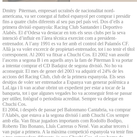
Dmitry Piterman, empresari ucraïnés de nacionalitat nord-
americana, va ser conegut al futbol espanyol per comprar i presidir
fins a quatre clubs diferents al seu pas pel país veí. Dos d’ells a
primera divisió espanyola: Racing Club Santander i Deportivo
Alabès. El d’Odesa va destacar en tots els seus clubs per la seva
intenció d’influir en l’àrea tècnica exercint com a president-
entrenador. A l’any 1991 es va fer amb el control del Palamós CF.
Allà ja va voler excercir de propietari-entrenador, tot i no tenir el títol
corresponent. Al 2001 va fitxar a Chuchi Cos. El 2002 van assolir
l’ascens a segona B i en aquells anys la fam de Piterman li va portar
a intentar comprar el CD Badajoz de segona divisió. No ho va
aconseguir. El mes de gener del 2003 va adquirir el 24% de les
accions del Racing Club, club de la primera espanyola. Els seus
desitjos de voler ser entrenador a Espanya van generar polèmica a
LaLiga i li van acabar obrint un expedient per estar a tocar de la
banqueta, tot i que algunes vegades ho va aconseguir fent-se passar
per utiller, fotògraf o periodista acreditat. Sempre va delegar en
Chuchi Cos.
El 2004, i després de passar pel Balonmano Cantabria, va comprar
l’Alabès, que estava a la segona divisió i amb Chuchi Cos sempre
amb ella. Van fitxar jugadors importants com Rodolfo Bodipo,
Roberto Tito Bonano, Lluís Carreras o Nené. Van acabar tercers i
van pujar a primera. A la màxima competició espanyola va tenir fins