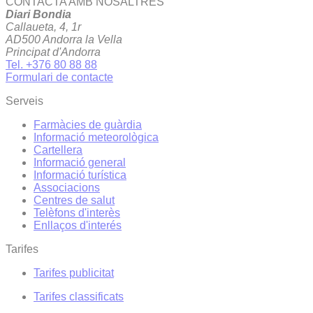
CONTACTA AMB NOSALTRES
Diari Bondia
Callaueta, 4, 1r
AD500 Andorra la Vella
Principat d'Andorra
Tel. +376 80 88 88
Formulari de contacte
Serveis
Farmàcies de guàrdia
Informació meteorològica
Cartellera
Informació general
Informació turística
Associacions
Centres de salut
Telèfons d'interès
Enllaços d'interés
Tarifes
Tarifes publicitat
Tarifes classificats