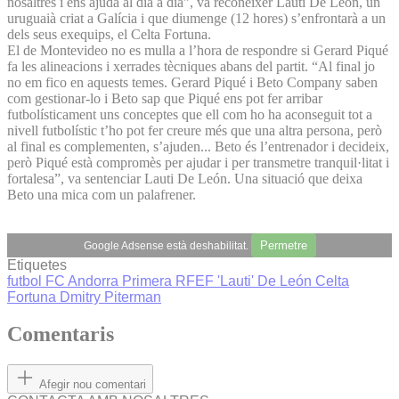
nosaltres i ens ajuda al dia a dia”, va reconèixer Lauti De León, un
uruguaià criat a Galícia i que diumenge (12 hores) s’enfrontarà a un
dels seus exequips, el Celta Fortuna.
El de Montevideo no es mulla a l’hora de respondre si Gerard Piqué
fa les alineacions i xerrades tècniques abans del partit. “Al final jo
no em fico en aquests temes. Gerard Piqué i Beto Company saben
com gestionar-lo i Beto sap que Piqué ens pot fer arribar
futbolísticament uns conceptes que ell com ho ha aconseguit tot a
nivell futbolístic t’ho pot fer creure més que una altra persona, però
al final es complementen, s’ajuden... Beto és l’entrenador i decideix,
però Piqué està compromès per ajudar i per transmetre tranquil·litat i
fortalesa”, va sentenciar Lauti De León. Una situació que deixa
Beto una mica com un palafrener.
Permetre
Google Adsense està deshabilitat.
Etiquetes
futbol
FC Andorra
Primera RFEF
'Lauti' De León
Celta
Fortuna
Dmitry Piterman
Comentaris
Afegir nou comentari