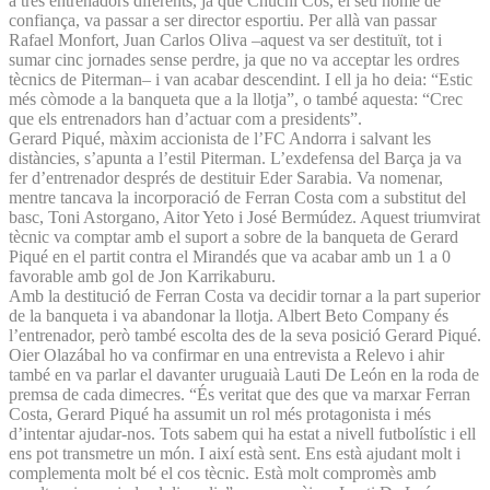
a tres entrenadors diferents, ja que Chuchi Cos, el seu home de
confiança, va passar a ser director esportiu. Per allà van passar
Rafael Monfort, Juan Carlos Oliva –aquest va ser destituït, tot i
sumar cinc jornades sense perdre, ja que no va acceptar les ordres
tècnics de Piterman– i van acabar descendint. I ell ja ho deia: “Estic
més còmode a la banqueta que a la llotja”, o també aquesta: “Crec
que els entrenadors han d’actuar com a presidents”.
Gerard Piqué, màxim accionista de l’FC Andorra i salvant les
distàncies, s’apunta a l’estil Piterman. L’exdefensa del Barça ja va
fer d’entrenador després de destituir Eder Sarabia. Va nomenar,
mentre tancava la incorporació de Ferran Costa com a substitut del
basc, Toni Astorgano, Aitor Yeto i José Bermúdez. Aquest triumvirat
tècnic va comptar amb el suport a sobre de la banqueta de Gerard
Piqué en el partit contra el Mirandés que va acabar amb un 1 a 0
favorable amb gol de Jon Karrikaburu.
Amb la destitució de Ferran Costa va decidir tornar a la part superior
de la banqueta i va abandonar la llotja. Albert Beto Company és
l’entrenador, però també escolta des de la seva posició Gerard Piqué.
Oier Olazábal ho va confirmar en una entrevista a Relevo i ahir
també en va parlar el davanter uruguaià Lauti De León en la roda de
premsa de cada dimecres. “És veritat que des que va marxar Ferran
Costa, Gerard Piqué ha assumit un rol més protagonista i més
d’intentar ajudar-nos. Tots sabem qui ha estat a nivell futbolístic i ell
ens pot transmetre un món. I així està sent. Ens està ajudant molt i
complementa molt bé el cos tècnic. Està molt compromès amb