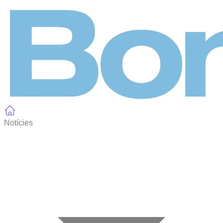
Panell de gestió de galetes
Notícies