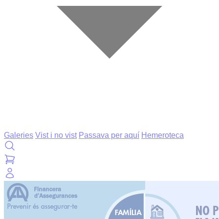
Galeries
Vist i no vist
Passava per aquí
Hemeroteca