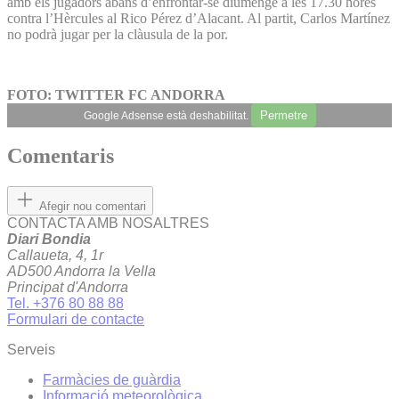
amb els jugadors abans d’enfrontar-se diumenge a les 17.30 hores
contra l’Hèrcules al Rico Pérez d’Alacant. Al partit, Carlos Martínez
no podrà jugar per la clàusula de la por.
FOTO: TWITTER FC ANDORRA
Permetre
Google Adsense està deshabilitat.
Comentaris
Afegir nou comentari
CONTACTA AMB NOSALTRES
Diari Bondia
Callaueta, 4, 1r
AD500 Andorra la Vella
Principat d'Andorra
Tel. +376 80 88 88
Formulari de contacte
Serveis
Farmàcies de guàrdia
Informació meteorològica