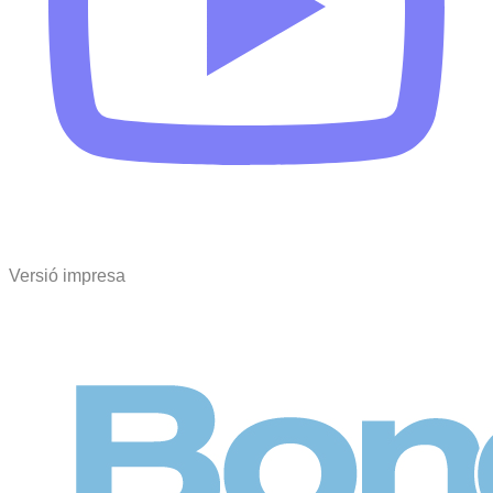
Versió impresa