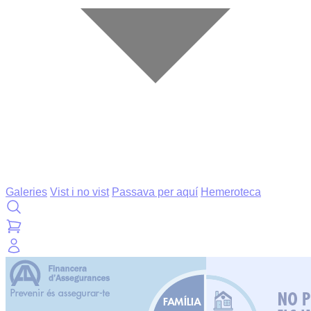
Galeries
Vist i no vist
Passava per aquí
Hemeroteca