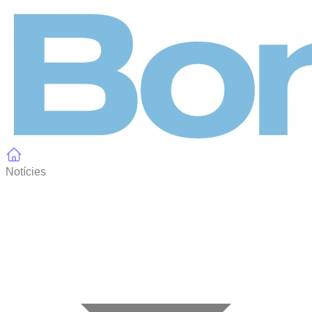
Panell de gestió de galetes
Notícies