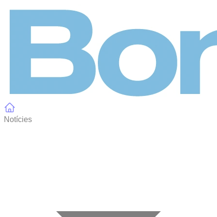
Panell de gestió de galetes
Notícies