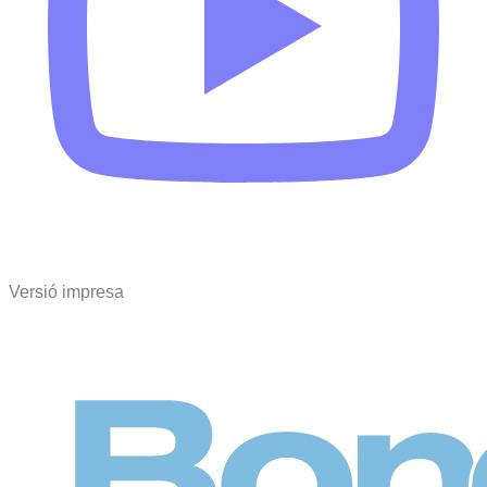
Versió impresa