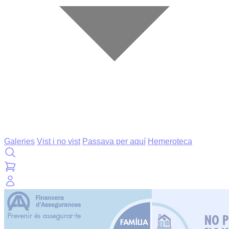
Galeries
Vist i no vist
Passava per aquí
Hemeroteca