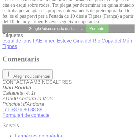
cita en esquí sobre rodes. Tot plegat per determinar en quina situació
es troba per adaptar els propers entrenaments de pretemporada. De
fet, és el pas previ per a l'estada de 10 dies a Tignes (França) a partir
del 10 de juny. Irineu Esteve segueix recuperant-se.
Permetre
Google Adsense està deshabilitat.
Etiquetes
esquí de fons
FAE
Irineu Esteve
Gina del Rio
Copa del Món
Tignes
Comentaris
Afegir nou comentari
CONTACTA AMB NOSALTRES
Diari Bondia
Callaueta, 4, 1r
AD500 Andorra la Vella
Principat d'Andorra
Tel. +376 80 88 88
Formulari de contacte
Serveis
Farmàcies de guàrdia