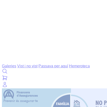
Galeries
Vist i no vist
Passava per aquí
Hemeroteca