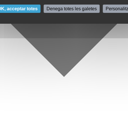
K, acceptar totes
Denega totes les galetes
Personalit