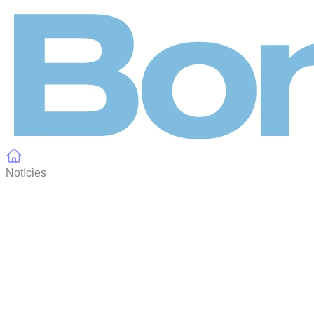
Panell de gestió de galetes
Notícies