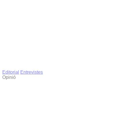
Editorial
Entrevistes
Opinió