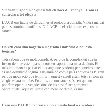
Vindran jugadors de quasi tots els llocs d’Espanya... Com es
controlarà tot plegat?
L’ACB ens haurà de dir quin es el protocol a complir. Vindrà marcat
per les autoritats sanitàries. Ni l’ACB ni els clubs som experts en
sanitat.
Ho veu com una bogeria o li agrada estar dins d’aquesta
bogeria?
Tots sabem que és molt complicat, però de la complexitat i de la
foscor del que estem passant tots ens aporta una mica de llum. El
més important es passar el missatge que Andorra per aquelles dates
és una destinació segura. Ens anirà bé com a país i aquesta és la gran
part de motivació que tenim. En aquest vaixell estem tots i si som els
elegits estarà molt bé. En altres circumstàncies és cert que no
podríem optar i a vegades dins de les desgràcies sorgeixen
oportunitats i aquesta, sense cap mena de dubte, és una.
Creu que l’ACB finalitzarà amb aquesta final o s’acabarà