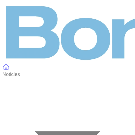
Panell de gestió de galetes
Notícies