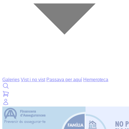
Galeries
Vist i no vist
Passava per aquí
Hemeroteca