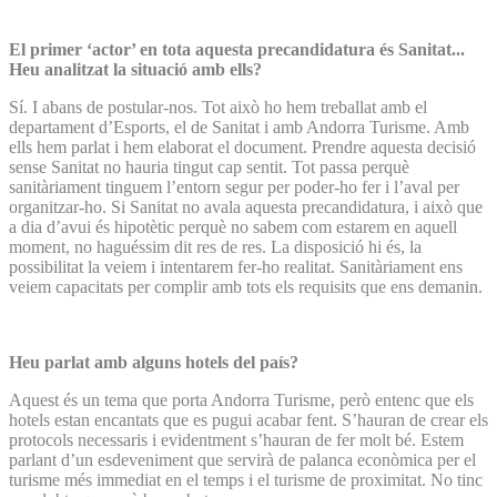
El primer ‘actor’ en tota aquesta precandidatura és Sanitat...
Heu analitzat la situació amb ells?
Sí. I abans de postular-nos. Tot això ho hem treballat amb el
departament d’Esports, el de Sanitat i amb Andorra Turisme. Amb
ells hem parlat i hem elaborat el document. Prendre aquesta decisió
sense Sanitat no hauria tingut cap sentit. Tot passa perquè
sanitàriament tinguem l’entorn segur per poder-ho fer i l’aval per
organitzar-ho. Si Sanitat no avala aquesta precandidatura, i això que
a dia d’avui és hipotètic perquè no sabem com estarem en aquell
moment, no haguéssim dit res de res. La disposició hi és, la
possibilitat la veiem i intentarem fer-ho realitat. Sanitàriament ens
veiem capacitats per complir amb tots els requisits que ens demanin.
Heu parlat amb alguns hotels del país?
Aquest és un tema que porta Andorra Turisme, però entenc que els
hotels estan encantats que es pugui acabar fent. S’hauran de crear els
protocols necessaris i evidentment s’hauran de fer molt bé. Estem
parlant d’un esdeveniment que servirà de palanca econòmica per el
turisme més immediat en el temps i el turisme de proximitat. No tinc