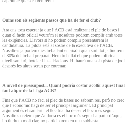
cap dubte que serà ben rebut.
Quins són els següents passos que ha de fer el club?
Ara ens toca esperar ja que l’ACB està realitzant el ple de bases i
quan el facin oficial veure’m si nosaltres podrem complir amb totes
les exigències. Llavors si ho podem complir presentarem la
candidatura. La pilota està al sostre de la executiva de l’ACB.
Nosaltres ja portem dies treballant en això i quan surti tot ja tindrem
el 80% del treball preparat. Hem treballat el que podem oferir a
nivell sanitari, hoteler i instal·lacions. Hi haurà una sola pista de joc i
després les altres seran per entrenar.
A nivell de pressupost... Quant podria costar acollir aquest final
tant atípic de la Lliga ACB?
Fins que l’ACB no faci el plec de bases no sabrem res, però no crec
que l’econòmic hagi de ser el principal argument. El principal
argument és el sanitari i el lloc triat ha de ser el lloc més segur.
Nosaltres creiem que Andorra és el lloc més segur i a partir d’aquí,
ho tindrem molt clar, no participarem en una subhasta.