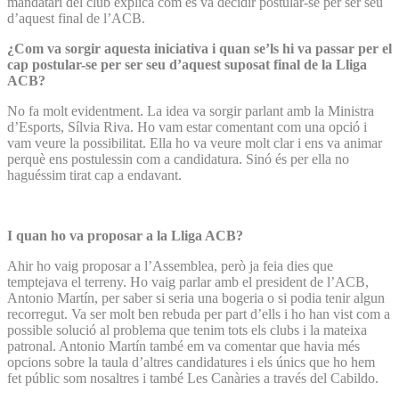
mandatari del club explica com es va decidir postular-se per ser seu
d’aquest final de l’ACB.
¿Com va sorgir aquesta iniciativa i quan se’ls hi va passar per el
cap postular-se per ser seu d’aquest suposat final de la Lliga
ACB?
No fa molt evidentment. La idea va sorgir parlant amb la Ministra
d’Esports, Sílvia Riva. Ho vam estar comentant com una opció i
vam veure la possibilitat. Ella ho va veure molt clar i ens va animar
perquè ens postulessin com a candidatura. Sinó és per ella no
haguéssim tirat cap a endavant.
I quan ho va proposar a la Lliga ACB?
Ahir ho vaig proposar a l’Assemblea, però ja feia dies que
temptejava el terreny. Ho vaig parlar amb el president de l’ACB,
Antonio Martín, per saber si seria una bogeria o si podia tenir algun
recorregut. Va ser molt ben rebuda per part d’ells i ho han vist com a
possible solució al problema que tenim tots els clubs i la mateixa
patronal. Antonio Martín també em va comentar que havia més
opcions sobre la taula d’altres candidatures i els únics que ho hem
fet públic som nosaltres i també Les Canàries a través del Cabildo.