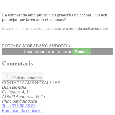
La temporada amb públic a les graderies ha acabat... Us heu
plantejat que fareu amb els abonats?
Encara no ho hem decidit, però donarem resposta molt aviat a tots.
FOTO: BC MORABANC ANDORRA
Permetre
Google Adsense està deshabilitat.
Comentaris
Afegir nou comentari
CONTACTA AMB NOSALTRES
Diari Bondia
Callaueta, 4, 1r
AD500 Andorra la Vella
Principat d'Andorra
Tel. +376 80 88 88
Formulari de contacte