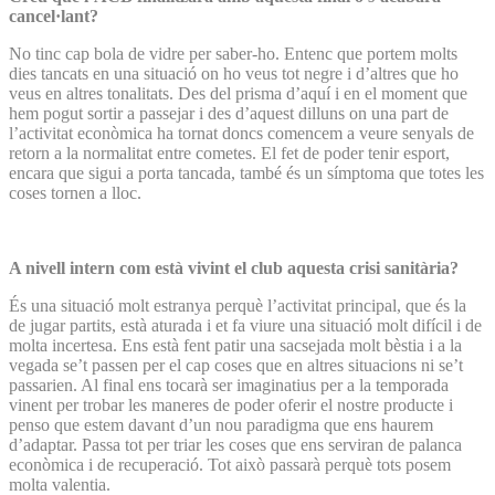
cancel·lant?
No tinc cap bola de vidre per saber-ho. Entenc que portem molts
dies tancats en una situació on ho veus tot negre i d’altres que ho
veus en altres tonalitats. Des del prisma d’aquí i en el moment que
hem pogut sortir a passejar i des d’aquest dilluns on una part de
l’activitat econòmica ha tornat doncs comencem a veure senyals de
retorn a la normalitat entre cometes. El fet de poder tenir esport,
encara que sigui a porta tancada, també és un símptoma que totes les
coses tornen a lloc.
A nivell intern com està vivint el club aquesta crisi sanitària?
És una situació molt estranya perquè l’activitat principal, que és la
de jugar partits, està aturada i et fa viure una situació molt difícil i de
molta incertesa. Ens està fent patir una sacsejada molt bèstia i a la
vegada se’t passen per el cap coses que en altres situacions ni se’t
passarien. Al final ens tocarà ser imaginatius per a la temporada
vinent per trobar les maneres de poder oferir el nostre producte i
penso que estem davant d’un nou paradigma que ens haurem
d’adaptar. Passa tot per triar les coses que ens serviran de palanca
econòmica i de recuperació. Tot això passarà perquè tots posem
molta valentia.