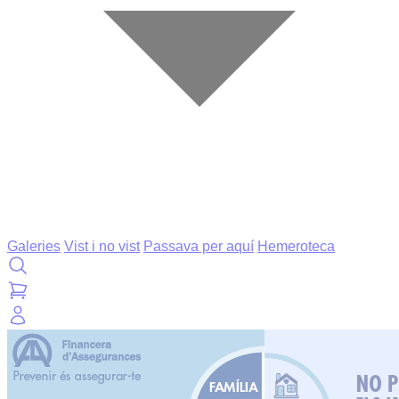
Galeries
Vist i no vist
Passava per aquí
Hemeroteca