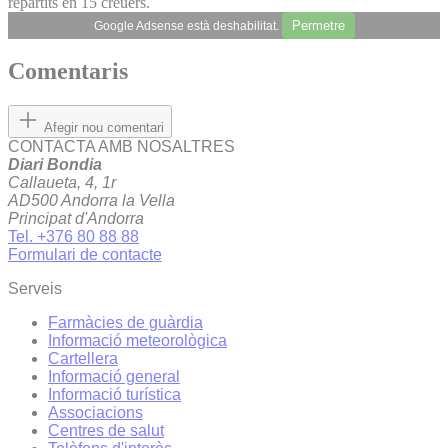
repartits en 15 creuers.
Permetre
Google Adsense està deshabilitat.
Comentaris
Afegir nou comentari
CONTACTA AMB NOSALTRES
Diari Bondia
Callaueta, 4, 1r
AD500 Andorra la Vella
Principat d'Andorra
Tel. +376 80 88 88
Formulari de contacte
Serveis
Farmàcies de guàrdia
Informació meteorològica
Cartellera
Informació general
Informació turística
Associacions
Centres de salut