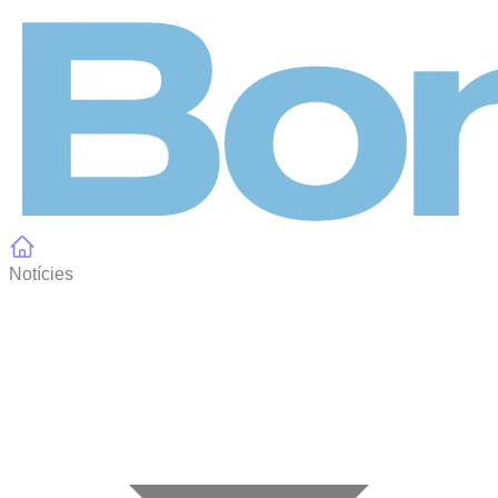
Panell de gestió de galetes
Notícies