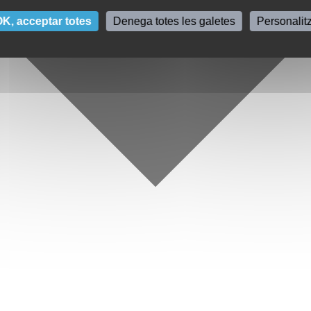
K, acceptar totes
Denega totes les galetes
Personalit