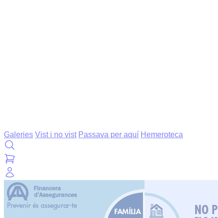
Galeries
Vist i no vist
Passava per aquí
Hemeroteca