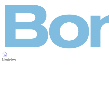
Panell de gestió de galetes
Notícies