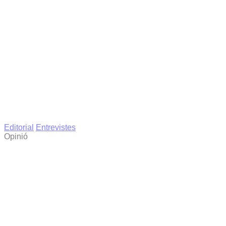
Editorial
Entrevistes
Opinió