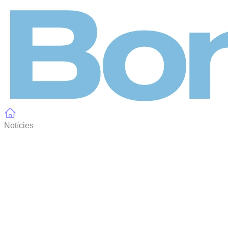
Panell de gestió de galetes
Notícies