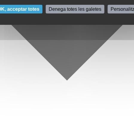
K, acceptar totes
Denega totes les galetes
Personalit