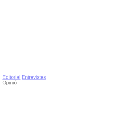
Editorial
Entrevistes
Opinió