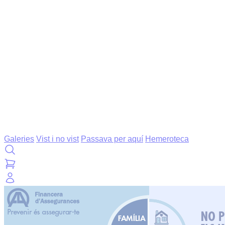
Galeries
Vist i no vist
Passava per aquí
Hemeroteca