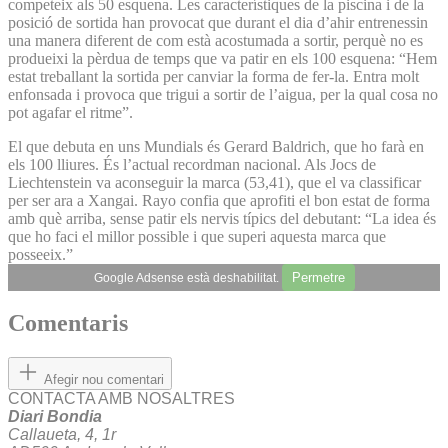
competeix als 50 esquena. Les característiques de la piscina i de la
posició de sortida han provocat que durant el dia d’ahir entrenessin
una manera diferent de com està acostumada a sortir, perquè no es
produeixi la pèrdua de temps que va patir en els 100 esquena: “Hem
estat treballant la sortida per canviar la forma de fer-la. Entra molt
enfonsada i provoca que trigui a sortir de l’aigua, per la qual cosa no
pot agafar el ritme”.
El que debuta en uns Mundials és Gerard Baldrich, que ho farà en
els 100 lliures. És l’actual recordman nacional. Als Jocs de
Liechtenstein va aconseguir la marca (53,41), que el va classificar
per ser ara a Xangai. Rayo confia que aprofiti el bon estat de forma
amb què arriba, sense patir els nervis típics del debutant: “La idea és
que ho faci el millor possible i que superi aquesta marca que
posseeix.”
Permetre
Google Adsense està deshabilitat.
Comentaris
Afegir nou comentari
CONTACTA AMB NOSALTRES
Diari Bondia
Callaueta, 4, 1r