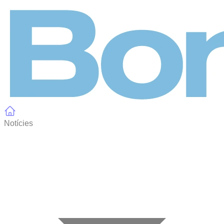
Panell de gestió de galetes
Notícies