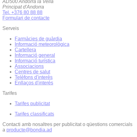
AD500 Andorra la Vella
Principat d'Andorra
Tel. +376 80 88 88
Formulari de contacte
Serveis
Farmàcies de guàrdia
Informació meteorològica
Cartellera
Informació general
Informació turística
Associacions
Centres de salut
Telèfons d'interès
Enllaços d'interés
Tarifes
Tarifes publicitat
Tarifes classificats
Contacti amb nosaltres per publicitat o qüestions comercials
a
producte@bondia.ad