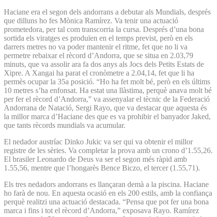
Haciane era el segon dels andorrans a debutar als Mundials, després
que dilluns ho fes Mònica Ramírez. Va tenir una actuació
prometedora, per tal com transcorria la cursa. Després d’una bona
sortida els viratges es produïen en el temps previst, però en els
darrers metres no va poder mantenir el ritme, fet que no li va
permetre rebaixar el rècord d’Andorra, que se situa en 2.03,79
minuts, que va assolir ara fa dos anys als Jocs dels Petits Estats de
Xipre. A Xangai ha parat el cronòmetre a 2.04,14, fet que li ha
permès ocupar la 35a posició. “Ho ha fet molt bé, però en els últims
10 metres s’ha enfonsat. Ha estat una llàstima, perquè anava molt bé
per fer el rècord d’Andorra,” va assenyalar el tècnic de la Federació
Andorrana de Natació, Sergi Rayo, que va destacar que aquesta és
la millor marca d’Haciane des que es va prohibir el banyador Jaked,
que tants rècords mundials va acumular.
El nedador austríac Dinko Jukic va ser qui va obtenir el millor
registre de les sèries. Va completar la prova amb un crono d’1.55,26.
El brasiler Leonardo de Deus va ser el segon més ràpid amb
1.55,56, mentre que l’hongarès Bence Biczo, el tercer (1.55,71).
Els tres nedadors andorrans es llançaran demà a la piscina. Haciane
ho farà de nou. En aquesta ocasió en els 200 estils, amb la confiança
perquè realitzi una actuació destacada. “Pensa que pot fer una bona
marca i fins i tot el rècord d’Andorra,” exposava Rayo. Ramírez