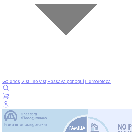
Galeries
Vist i no vist
Passava per aquí
Hemeroteca