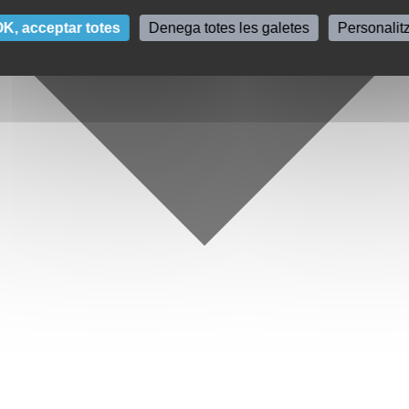
K, acceptar totes
Denega totes les galetes
Personalit