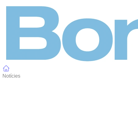
Panell de gestió de galetes
Notícies