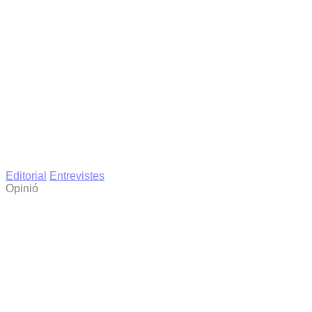
Editorial
Entrevistes
Opinió