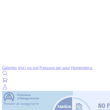
Galeries
Vist i no vist
Passava per aquí
Hemeroteca