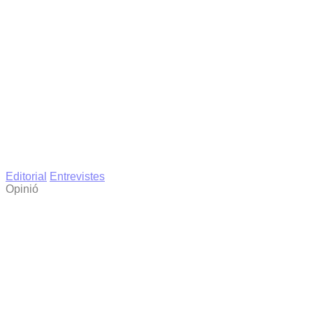
Editorial
Entrevistes
Opinió