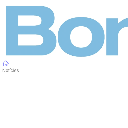
Panell de gestió de galetes
Notícies