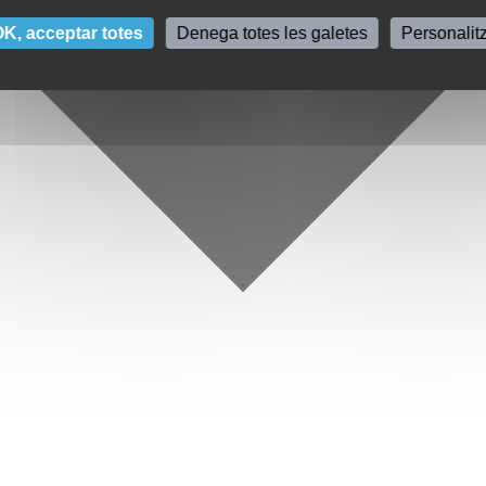
K, acceptar totes
Denega totes les galetes
Personalit