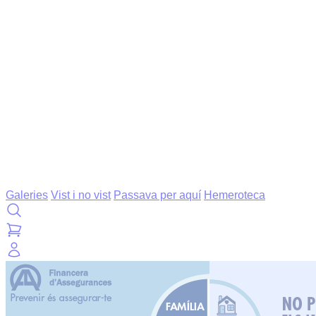
Galeries
Vist i no vist
Passava per aquí
Hemeroteca