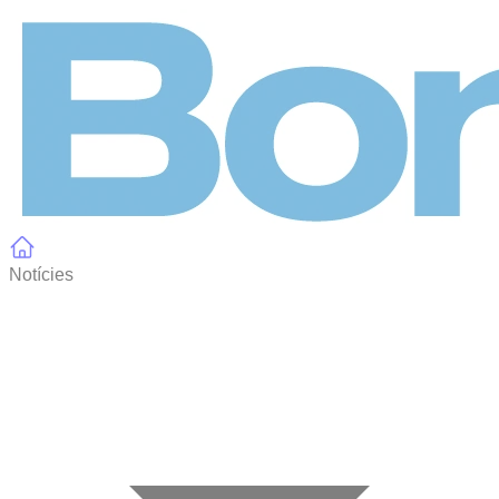
Panell de gestió de galetes
Notícies