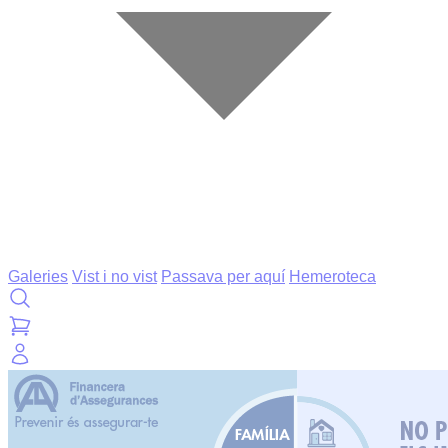
Galeries
Vist i no vist
Passava per aquí
Hemeroteca