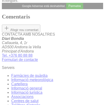
Rodríguez.
Permetre
Google Adsense està deshabilitat.
Comentaris
Afegir nou comentari
CONTACTA AMB NOSALTRES
Diari Bondia
Callaueta, 4, 1r
AD500 Andorra la Vella
Principat d'Andorra
Tel. +376 80 88 88
Formulari de contacte
Serveis
Farmàcies de guàrdia
Informació meteorològica
Cartellera
Informació general
Informació turística
Associacions
Centres de salut