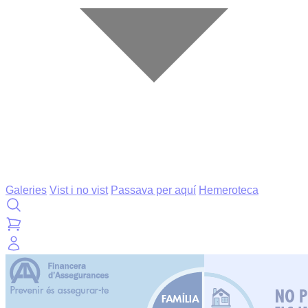
Galeries
Vist i no vist
Passava per aquí
Hemeroteca