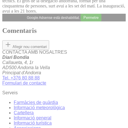
tècnics. El gros de la delegació andorrana, format per una
cinquantena de persones, surt avui a les set del matí. La inauguració,
avui a les 21 hores.
Permetre
Google Adsense està deshabilitat.
Comentaris
Afegir nou comentari
CONTACTA AMB NOSALTRES
Diari Bondia
Callaueta, 4, 1r
AD500 Andorra la Vella
Principat d'Andorra
Tel. +376 80 88 88
Formulari de contacte
Serveis
Farmàcies de guàrdia
Informació meteorològica
Cartellera
Informació general
Informació turística