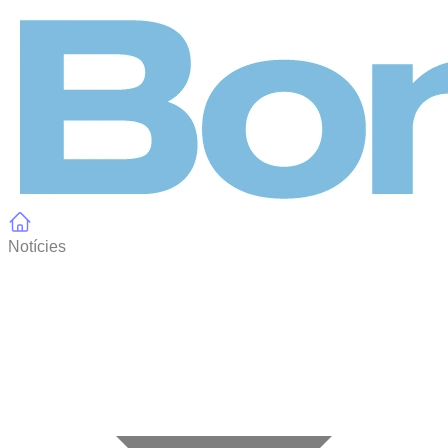
Panell de gestió de galetes
Notícies