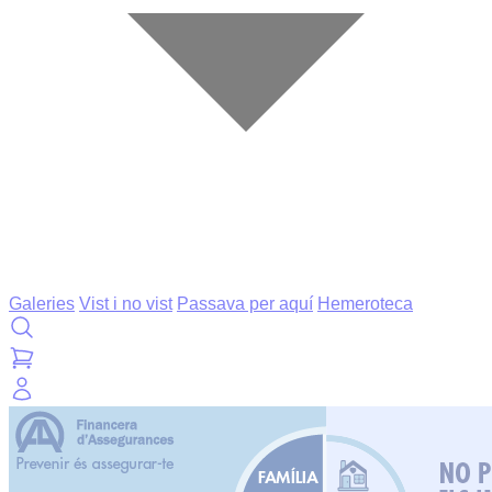
Galeries
Vist i no vist
Passava per aquí
Hemeroteca