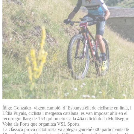
Íñigo González, vigent campió d’ Espanya èlit de ciclisme en línia, i
Lídia Puyals, ciclista i metgessa catalana, es van imposar ahir en el
recorregut llarg de 153 quilòmetres a la 46a edició de la Multisegur
Volta als Ports que organitza VSL Sports.
La clàssica prova cicloturista va aplegar gairebé 600 participants de