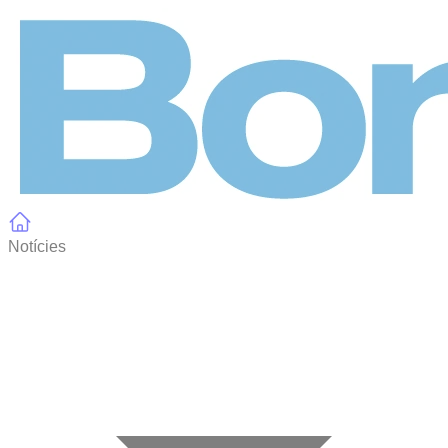
Panell de gestió de galetes
Notícies