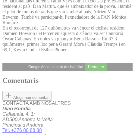
18 nacionalitats diferents i amb VIPs com l’exciclista professional i
resident al país, Dan Martin, que és ambaixador de la prova, i també
el pilot de motos de raids que viu també al país, Adrien Van
Beveren. També va participar-hi l’exnedadora de la FAN Mònica
Ramírez.
En el recorregut de 127 quilòmetres va vèncer el ciclista resident
Damien Howson i el tercer en aquesta distància va ser l’andorrà
Òscar Cabanas. En noies va guanyar Berta Bassols. En 87,3
quilòmetres, primer lloc per a Gerard Mora i Clàudia Tremps i en
69,1, Kevin Codis i Esther Piquer.
Permetre
Google Adsense està deshabilitat.
Comentaris
Afegir nou comentari
CONTACTA AMB NOSALTRES
Diari Bondia
Callaueta, 4, 1r
AD500 Andorra la Vella
Principat d'Andorra
Tel. +376 80 88 88