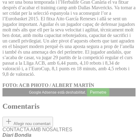
va ser una bona temporada i l’Herbalife Gran Canària el va fitxar
després d’acabar el training camp amb Dallas Mavericks. Va tornar a
ser cridat per la selecció espanyola i va aconseguir l’or a
l’Eurobasket 2015. El fitxa Aito García Reneses i allà se sent un
jugador important. Aguilar és un jugador capaç de defensar jugadors
molt més alts que ell per la seva velocitat i agilitat, tècnicament molt
ben dotat, amb molta capacitat rebotejadora, capacitat de sacrifici i
un canell privilegiat. Un aler pivot d’aquests oberts que tant agraden
en el bàsquet modern perquè és una aposta segura a prop de l’anella
i també és una amenaça des del perímetre. El jugador andalús, que
s’acaba de casar, va jugar 29 partits de la competició regular el curs
passat a la Lliga ACB, amb 6,44 punts, 4,10 rebots i 8,34 de
valoració i, a l’EuroCup, 8,1 punts en 18 minuts, amb 4,5 rebots i
9,8 de valoració.
FOTO: ACB PHOTO / ALBERT MARTÍN
Permetre
Google Adsense està deshabilitat.
Comentaris
Afegir nou comentari
CONTACTA AMB NOSALTRES
Diari Bondia