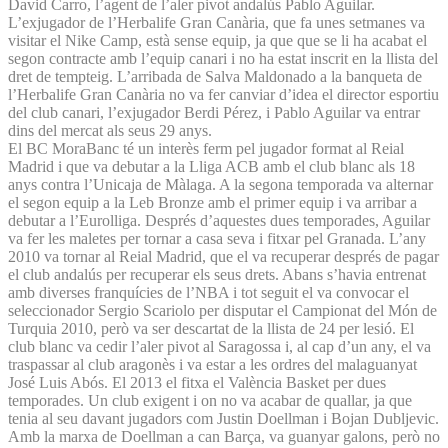
David Carro, l’agent de l’aler pivot andalús Pablo Aguilar.
L’exjugador de l’Herbalife Gran Canària, que fa unes setmanes va
visitar el Nike Camp, està sense equip, ja que que se li ha acabat el
segon contracte amb l’equip canari i no ha estat inscrit en la llista del
dret de tempteig. L’arribada de Salva Maldonado a la banqueta de
l’Herbalife Gran Canària no va fer canviar d’idea el director esportiu
del club canari, l’exjugador Berdi Pérez, i Pablo Aguilar va entrar
dins del mercat als seus 29 anys.
El BC MoraBanc té un interès ferm pel jugador format al Reial
Madrid i que va debutar a la Lliga ACB amb el club blanc als 18
anys contra l’Unicaja de Màlaga. A la segona temporada va alternar
el segon equip a la Leb Bronze amb el primer equip i va arribar a
debutar a l’Eurolliga. Després d’aquestes dues temporades, Aguilar
va fer les maletes per tornar a casa seva i fitxar pel Granada. L’any
2010 va tornar al Reial Madrid, que el va recuperar després de pagar
el club andalús per recuperar els seus drets. Abans s’havia entrenat
amb diverses franquícies de l’NBA i tot seguit el va convocar el
seleccionador Sergio Scariolo per disputar el Campionat del Món de
Turquia 2010, però va ser descartat de la llista de 24 per lesió. El
club blanc va cedir l’aler pivot al Saragossa i, al cap d’un any, el va
traspassar al club aragonès i va estar a les ordres del malaguanyat
José Luis Abós. El 2013 el fitxa el València Basket per dues
temporades. Un club exigent i on no va acabar de quallar, ja que
tenia al seu davant jugadors com Justin Doellman i Bojan Dubljevic.
Amb la marxa de Doellman a can Barça, va guanyar galons, però no