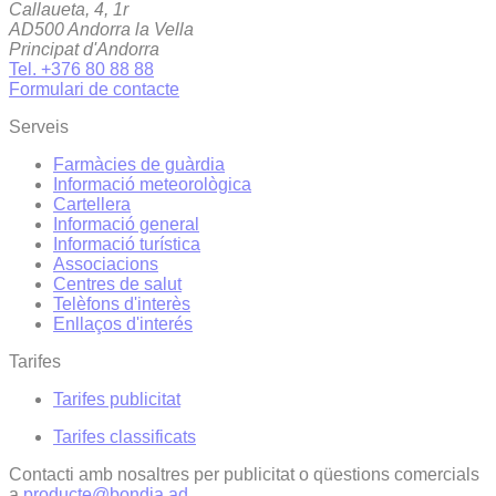
Callaueta, 4, 1r
AD500 Andorra la Vella
Principat d'Andorra
Tel. +376 80 88 88
Formulari de contacte
Serveis
Farmàcies de guàrdia
Informació meteorològica
Cartellera
Informació general
Informació turística
Associacions
Centres de salut
Telèfons d'interès
Enllaços d'interés
Tarifes
Tarifes publicitat
Tarifes classificats
Contacti amb nosaltres per publicitat o qüestions comercials
a
producte@bondia.ad