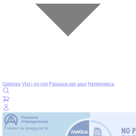
Galeries
Vist i no vist
Passava per aquí
Hemeroteca