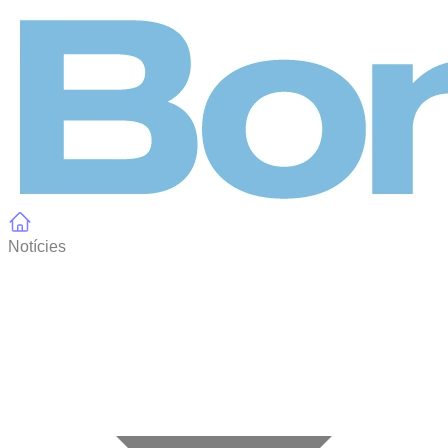
Panell de gestió de galetes
Notícies