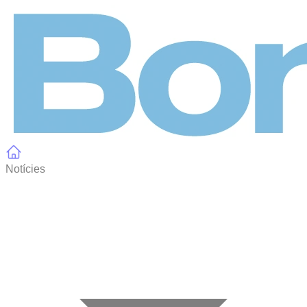
Panell de gestió de galetes
Notícies