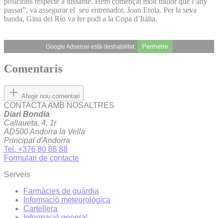
posicions respecte a dissabte. Hem començat molt millor que l’any
passat”, va assegurar el seu entrenador, Joan Erola. Per la seva
banda, Gina del Río va fer podi a la Copa d’Itàlia.
Permetre
Google Adsense està deshabilitat.
Comentaris
Afegir nou comentari
CONTACTA AMB NOSALTRES
Diari Bondia
Callaueta, 4, 1r
AD500 Andorra la Vella
Principat d'Andorra
Tel. +376 80 88 88
Formulari de contacte
Serveis
Farmàcies de guàrdia
Informació meteorològica
Cartellera
Informació general