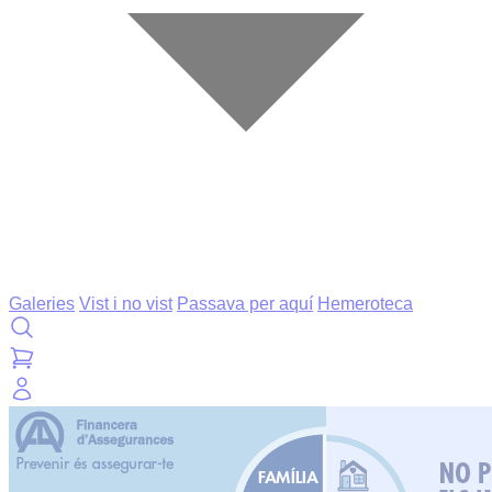
Galeries
Vist i no vist
Passava per aquí
Hemeroteca