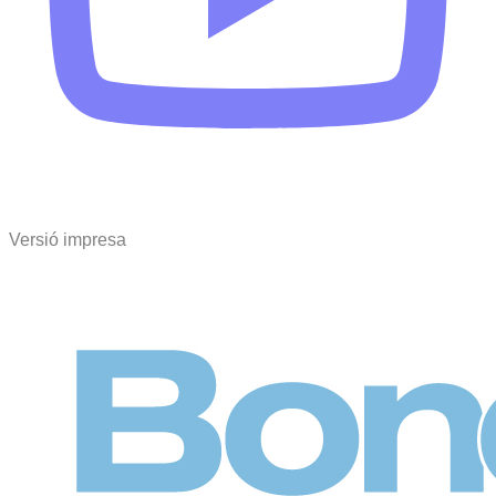
Versió impresa