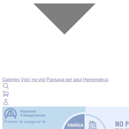
Galeries
Vist i no vist
Passava per aquí
Hemeroteca