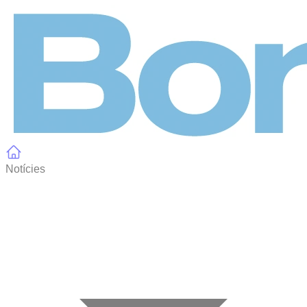
Panell de gestió de galetes
Notícies