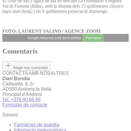
El Tour de Ski s’agafa un dia de descans i a Oberstdorf li seguirà
Val di Fiemme (Itàlia), amb la disputa dels 15 quilòmetres clàssics
mass start demà, i els 9 quilòmetres persecució diumenge.
FOTO: LAURENT SALINO / AGENCE ZOOM
Permetre
Google Adsense està deshabilitat.
Comentaris
Afegir nou comentari
CONTACTA AMB NOSALTRES
Diari Bondia
Callaueta, 4, 1r
AD500 Andorra la Vella
Principat d'Andorra
Tel. +376 80 88 88
Formulari de contacte
Serveis
Farmàcies de guàrdia
Informació meteorològica