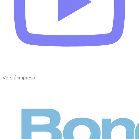
Versió impresa