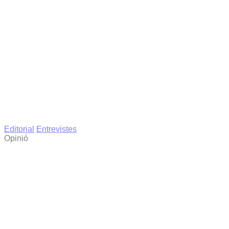
Editorial
Entrevistes
Opinió