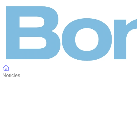
Panell de gestió de galetes
Notícies