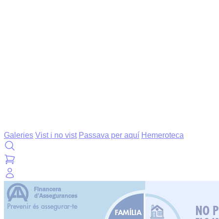
Galeries
Vist i no vist
Passava per aquí
Hemeroteca