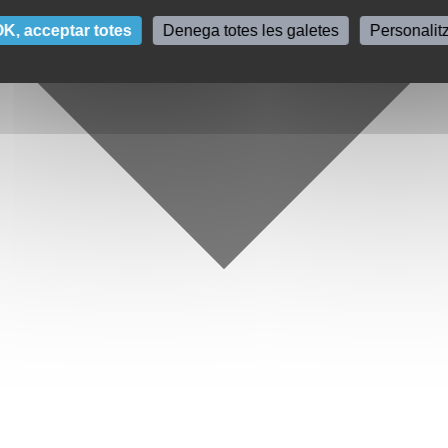
K, acceptar totes
Denega totes les galetes
Personalit