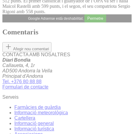
512 punts. El primer classificat i guanyador de l’OPA va ser l’italià
Maicol Rastelli amb 599 punts, i el segon, el seu compatriota Sergio
Rigoni amb 558 punts.
Permetre
Google Adsense està deshabilitat.
Comentaris
Afegir nou comentari
CONTACTA AMB NOSALTRES
Diari Bondia
Callaueta, 4, 1r
AD500 Andorra la Vella
Principat d'Andorra
Tel. +376 80 88 88
Formulari de contacte
Serveis
Farmàcies de guàrdia
Informació meteorològica
Cartellera
Informació general
Informació turística