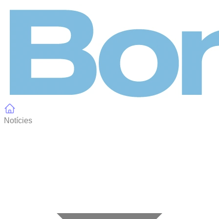
Panell de gestió de galetes
Notícies