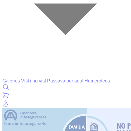
Galeries
Vist i no vist
Passava per aquí
Hemeroteca