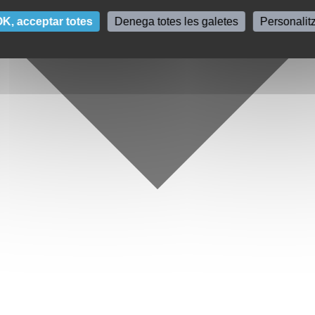
K, acceptar totes
Denega totes les galetes
Personalit