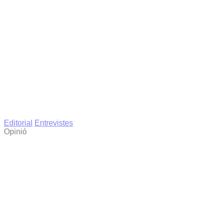
Editorial
Entrevistes
Opinió