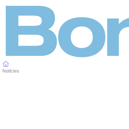
Panell de gestió de galetes
Notícies