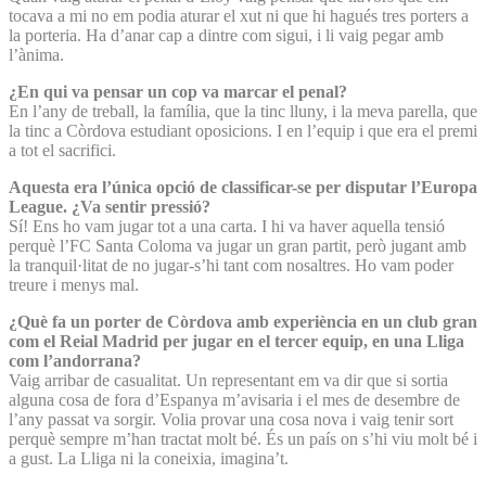
tocava a mi no em podia aturar el xut ni que hi ha­gués tres porters a
la porteria. Ha d’anar cap a dintre com sigui, i li vaig pegar amb
l’ànima.
¿En qui va pensar un cop va marcar el penal?
En l’any de treball, la família, que la tinc lluny, i la meva parella, que
la tinc a Còrdova estudiant oposicions. I en l’equip i que era el premi
a tot el sacrifici.
Aquesta era l’única opció de classificar-se per disputar l’Europa
League. ¿Va sentir pressió?
Sí! Ens ho vam jugar tot a una carta. I hi va haver aquella tensió
perquè l’FC Santa Coloma va jugar un gran partit, però jugant amb
la tranquil·litat de no jugar-s’hi tant com nosaltres. Ho vam poder
treure i menys mal.
¿Què fa un porter de Còrdova amb experiència en un club gran
com el Reial Madrid per jugar en el tercer equip, en una Lliga
com l’andorrana?
Vaig arribar de casualitat. Un representant em va dir que si sortia
alguna cosa de fora d’Espanya m’avisaria i el mes de desembre de
l’any passat va sorgir. Volia provar una cosa nova i vaig tenir sort
perquè sempre m’han tractat molt bé. És un país on s’hi viu molt bé i
a gust. La Lliga ni la coneixia, imagina’t.