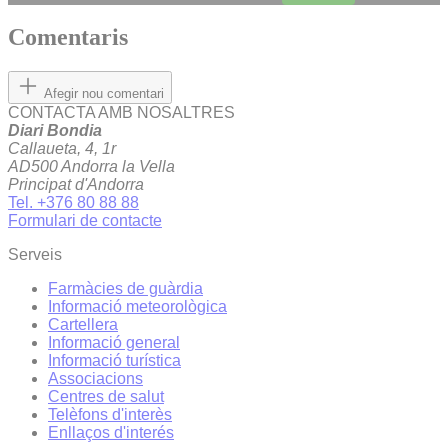
Comentaris
Afegir nou comentari
CONTACTA AMB NOSALTRES
Diari Bondia
Callaueta, 4, 1r
AD500 Andorra la Vella
Principat d'Andorra
Tel. +376 80 88 88
Formulari de contacte
Serveis
Farmàcies de guàrdia
Informació meteorològica
Cartellera
Informació general
Informació turística
Associacions
Centres de salut
Telèfons d'interès
Enllaços d'interés