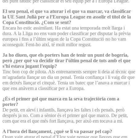
del punt fatídic per classificar el seu equip per a l’Europa League.
El seu penal, el que va aturar i el que va marcar, va classificar
la UE Sant Julià per a l’Europa League en assolir el títol de la
Copa Constitució. ¿Com se sent?
Encara ho estic assimilant. Ha estat una temporada molt llarga i
dura. A la Lliga no ens vam poder classificar per disputar la prèvia
europea i fins a l’últim segon de la Copa Constitució no ho vam
aconseguir. Fent-ho així, té molt millor regust.
Ja ho diuen, que els porters han de tenir un punt de bogeria,
però ¿per què va decidir tirar l’últim penal de tots amb el que
s’hi estava jugant l’equip?
Tinc bon cop de pilota. Als entrenaments sempre li deia al tècnic que
m’agradaria llançar un dia un penal. Tenia confiança i li vaig dir que
em deixés llançar el cinquè. Tenia un batec que l’anava a marcar i
que ens anàvem a classificar per a Europa.
¿És el primer gol que marca en la seva trajectòria com a
porter?
De petit, en aleví i infantils, llançava les faltes i els penals, però
després ja no. Com a sènior és el primer gol que marco. De petit,
com que era el que més fort llançava, per això em tocava a mi.
A l’hora del llançament, ¿què se li va passar pel cap?
Quan vaig aturar el penal d’Eloy vaig pensar que llavors que em