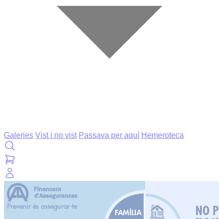
Galeries
Vist i no vist
Passava per aquí
Hemeroteca