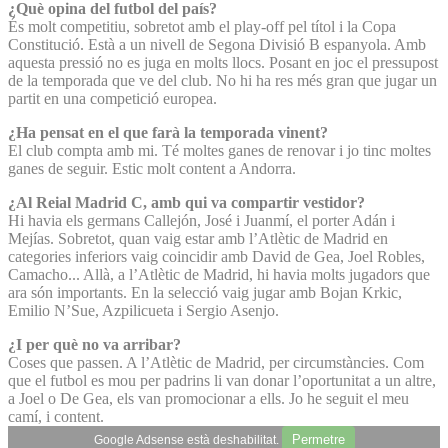
¿Què opina del futbol del país?
És molt competitiu, sobretot amb el play-off pel títol i la Copa
Constitució. Està a un nivell de Segona Divisió B espanyola. Amb
aquesta pressió no es juga en molts llocs. Posant en joc el pressupost
de la temporada que ve del club. No hi ha res més gran que jugar un
partit en una competició europea.
¿Ha pensat en el que farà la temporada vinent?
El club compta amb mi. Té moltes ganes de renovar i jo tinc moltes
ganes de seguir. Estic molt content a Andorra.
¿Al Reial Madrid C, amb qui va compartir vestidor?
Hi havia els germans Callejón, José i Juanmí, el porter Adán i
Mejías. Sobretot, quan vaig estar amb l’Atlètic de Madrid en
categories inferiors vaig coincidir amb David de Gea, Joel Robles,
Camacho... Allà, a l’Atlètic de Madrid, hi havia molts jugadors que
ara són importants. En la selecció vaig jugar amb Bojan Krkic,
Emilio N’Sue, Azpilicueta i Sergio Asenjo.
¿I per què no va arribar?
Coses que passen. A l’Atlètic de Madrid, per circumstàncies. Com
que el futbol es mou per padrins li van donar l’oportunitat a un altre,
a Joel o De Gea, els van promocionar a ells. Jo he seguit el meu
camí, i content.
Permetre
Google Adsense està deshabilitat.