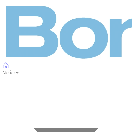
Panell de gestió de galetes
Notícies