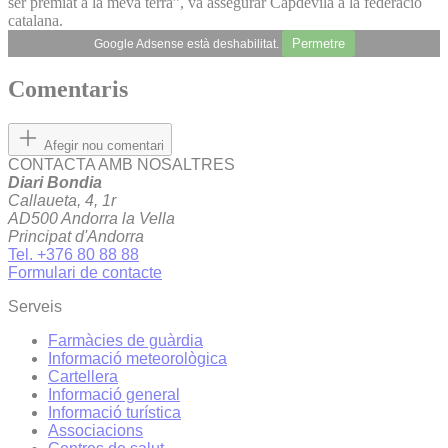
ser premiat a la meva terra”, va assegurar Capdevila a la federació
catalana.
Permetre
Google Adsense està deshabilitat.
Comentaris
Afegir nou comentari
CONTACTA AMB NOSALTRES
Diari Bondia
Callaueta, 4, 1r
AD500 Andorra la Vella
Principat d'Andorra
Tel. +376 80 88 88
Formulari de contacte
Serveis
Farmàcies de guàrdia
Informació meteorològica
Cartellera
Informació general
Informació turística
Associacions