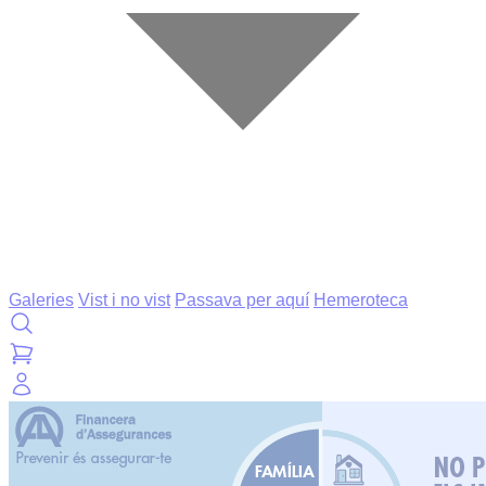
Galeries
Vist i no vist
Passava per aquí
Hemeroteca