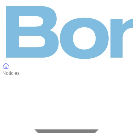
Panell de gestió de galetes
Notícies