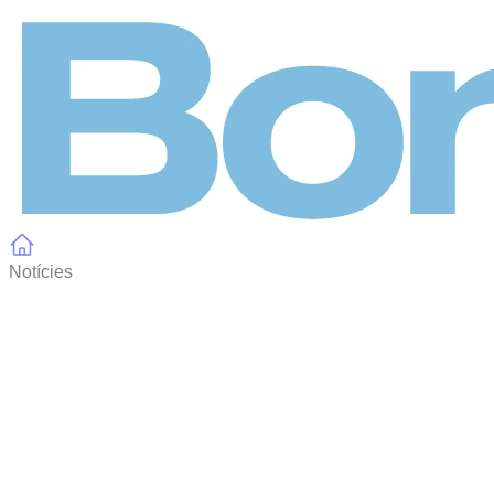
Panell de gestió de galetes
Notícies