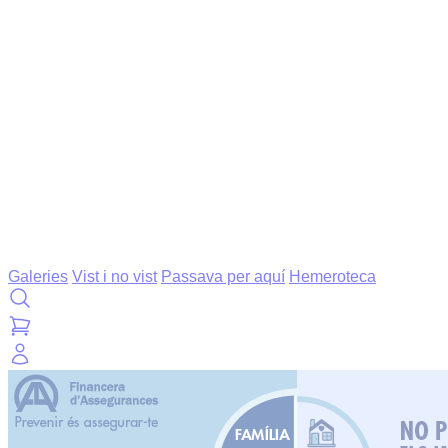
Galeries
Vist i no vist
Passava per aquí
Hemeroteca