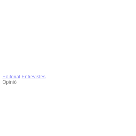
Editorial
Entrevistes
Opinió