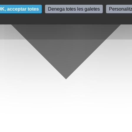
K, acceptar totes
Denega totes les galetes
Personalit