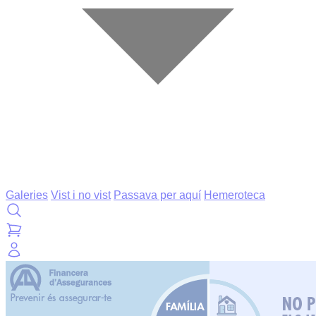
Galeries
Vist i no vist
Passava per aquí
Hemeroteca