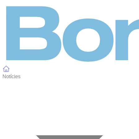
Panell de gestió de galetes
Notícies