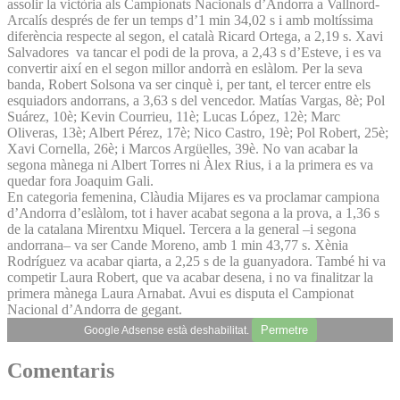
assolir la victòria als Campionats Nacionals d’Andorra a Vallnord-
Arcalís després de fer un temps d’1 min 34,02 s i amb moltíssima
diferència respecte al segon, el català Ricard Ortega, a 2,19 s. Xavi
Salvadores va tancar el podi de la prova, a 2,43 s d’Esteve, i es va
convertir així en el segon millor andorrà en eslàlom. Per la seva
banda, Robert Solsona va ser cinquè i, per tant, el tercer entre els
esquiadors andorrans, a 3,63 s del vencedor. Matías Vargas, 8è; Pol
Suárez, 10è; Kevin Courrieu, 11è; Lucas López, 12è; Marc
Oliveras, 13è; Albert Pérez, 17è; Nico Castro, 19è; Pol Robert, 25è;
Xavi Cornella, 26è; i Marcos Argüelles, 39è. No van acabar la
segona mànega ni Albert Torres ni Àlex Rius, i a la primera es va
quedar fora Joaquim Gali.
En categoria femenina, Clàudia Mijares es va proclamar campiona
d’Andorra d’eslàlom, tot i haver acabat segona a la prova, a 1,36 s
de la catalana Mirentxu Miquel. Tercera a la general –i segona
andorrana– va ser Cande Moreno, amb 1 min 43,77 s. Xènia
Rodríguez va acabar qiarta, a 2,25 s de la guanyadora. També hi va
competir Laura Robert, que va acabar desena, i no va finalitzar la
primera mànega Laura Arnabat. Avui es disputa el Campionat
Nacional d’Andorra de gegant.
Permetre
Google Adsense està deshabilitat.
Comentaris