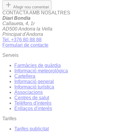
Afegir nou comentari
CONTACTA AMB NOSALTRES
Diari Bondia
Callaueta, 4, 1r
AD500 Andorra la Vella
Principat d'Andorra
Tel. +376 80 88 88
Formulari de contacte
Serveis
Farmàcies de guàrdia
Informació meteorològica
Cartellera
Informació general
Informació turística
Associacions
Centres de salut
Telèfons d'interès
Enllaços d'interés
Tarifes
Tarifes publicitat