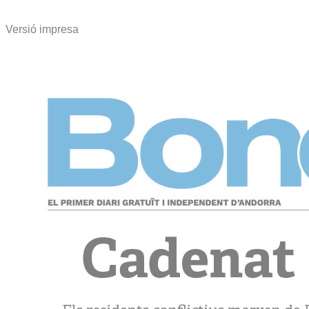
Versió impresa