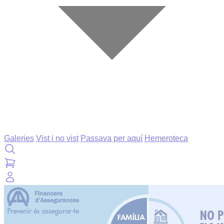
Galeries
Vist i no vist
Passava per aquí
Hemeroteca