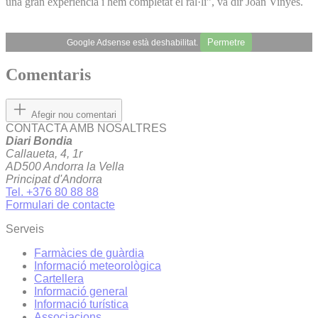
una gran experiència i hem completat el ral·li”, va dir Joan Vinyes.
Permetre
Google Adsense està deshabilitat.
Comentaris
Afegir nou comentari
CONTACTA AMB NOSALTRES
Diari Bondia
Callaueta, 4, 1r
AD500 Andorra la Vella
Principat d'Andorra
Tel. +376 80 88 88
Formulari de contacte
Serveis
Farmàcies de guàrdia
Informació meteorològica
Cartellera
Informació general
Informació turística
Associacions