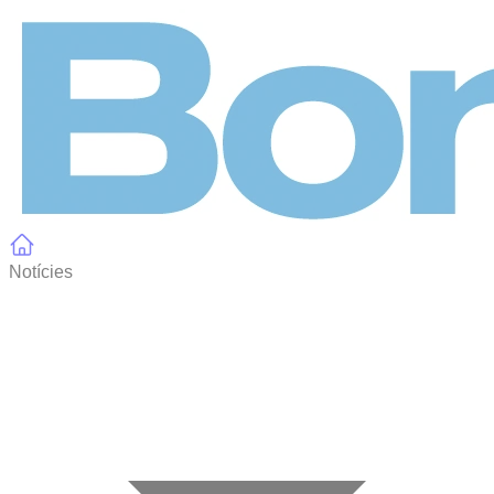
Panell de gestió de galetes
Notícies