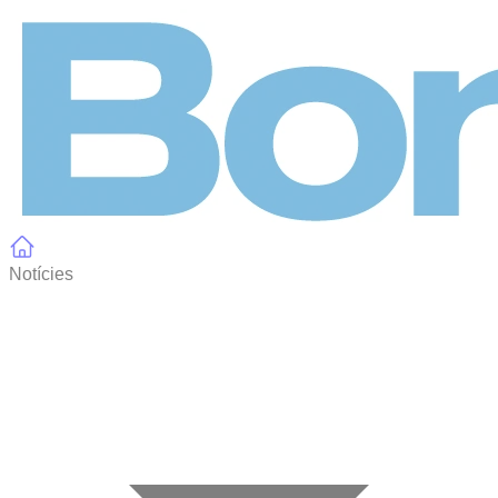
Panell de gestió de galetes
Notícies