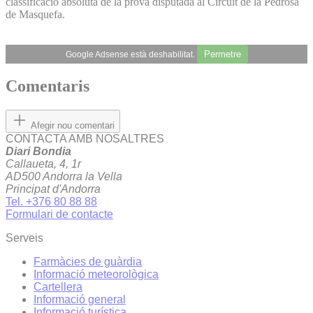
classificació absoluta de la prova disputada al Circuit de la Pedrosa
de Masquefa.
Permetre
Google Adsense està deshabilitat.
Comentaris
Afegir nou comentari
CONTACTA AMB NOSALTRES
Diari Bondia
Callaueta, 4, 1r
AD500 Andorra la Vella
Principat d'Andorra
Tel. +376 80 88 88
Formulari de contacte
Serveis
Farmàcies de guàrdia
Informació meteorològica
Cartellera
Informació general
Informació turística