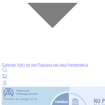
Galeries
Vist i no vist
Passava per aquí
Hemeroteca