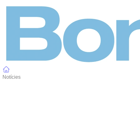
Panell de gestió de galetes
Notícies