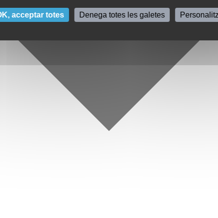
K, acceptar totes
Denega totes les galetes
Personalit