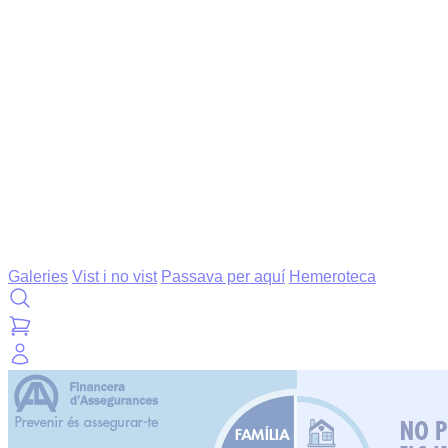
Galeries
Vist i no vist
Passava per aquí
Hemeroteca