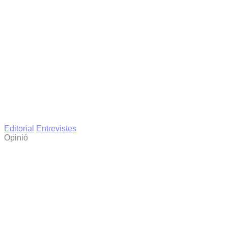
Editorial
Entrevistes
Opinió