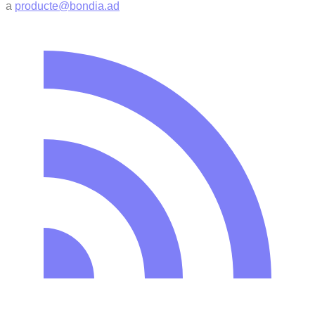
a
producte@bondia.ad