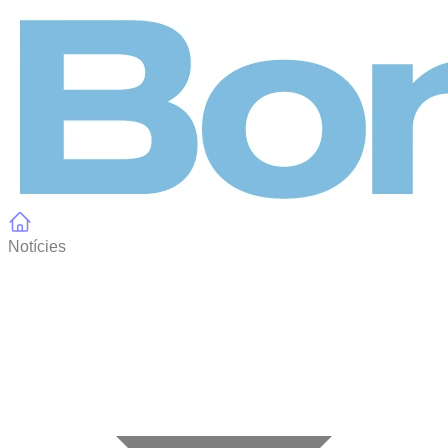
Panell de gestió de galetes
Notícies