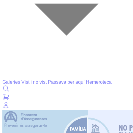
Galeries
Vist i no vist
Passava per aquí
Hemeroteca