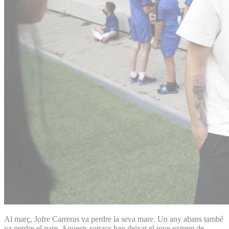
Al març, Jofre Carreras va perdre la seva mare. Un any abans també
va perdre el pare. Aquests sotracs han deixat el jove extrem de