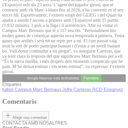
l’Espanyol orfe als 23 anys. L’agent del jugador gironí, que té
contracte amb els blanc-i-blaus fins al 2026, s’ha convertit en el seu
tercer fill. Esportivament, l’extrem sorgit del GEiEG i del Quart ha
ajudat a assolir l’ascens a primera amb l’Espanyol amb 35 partits
(1.832 minuts), 3 gols a la lliga i 4 assistències. Ahir va visitar el
Campus Marc Bernaus que té a 117 inscrits. “Personalment tinc
moltes ganes de començar aquesta nova temporada a primera. Tenia
ganes que arribés i serà tot un repte per a mi. El curs passat vaig
tenir la sort de poder participar bastant i d’estar a un nivell bastant
bo. Vull donar continuïtat a tot plegat”, va assegurar Carreras, que
va tenir clara la resposta del que significava Marc Bernaus per a ell.
“És la meva família, i més després dels moments complicats que he
patit. M’he deixat estimar i em sento estimat”, va expressar l’extrem
gironí.
Permetre
Google Adsense està deshabilitat.
Etiquetes
futbol
Campus Marc Bernaus
Jofre Carreras
RCD Espanyol
Comentaris
Afegir nou comentari
CONTACTA AMB NOSALTRES