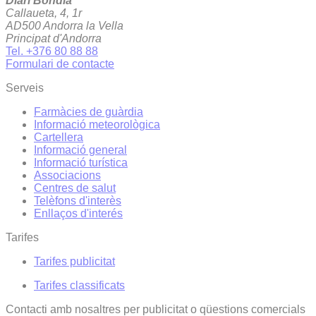
Diari Bondia
Callaueta, 4, 1r
AD500 Andorra la Vella
Principat d'Andorra
Tel. +376 80 88 88
Formulari de contacte
Serveis
Farmàcies de guàrdia
Informació meteorològica
Cartellera
Informació general
Informació turística
Associacions
Centres de salut
Telèfons d'interès
Enllaços d'interés
Tarifes
Tarifes publicitat
Tarifes classificats
Contacti amb nosaltres per publicitat o qüestions comercials