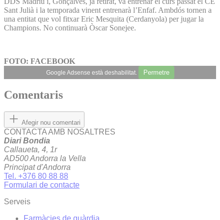
DDS Madriu i, Gonçalves, ja retirat, va entrenar el curs passat el CE
Sant Julià i la temporada vinent entrenarà l’Enfaf. Ambdós tornen a
una entitat que vol fitxar Eric Mesquita (Cerdanyola) per jugar la
Champions. No continuarà Òscar Sonejee.
FOTO: FACEBOOK
Permetre
Google Adsense està deshabilitat.
Comentaris
Afegir nou comentari
CONTACTA AMB NOSALTRES
Diari Bondia
Callaueta, 4, 1r
AD500 Andorra la Vella
Principat d'Andorra
Tel. +376 80 88 88
Formulari de contacte
Serveis
Farmàcies de guàrdia