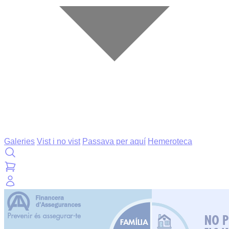
Galeries
Vist i no vist
Passava per aquí
Hemeroteca