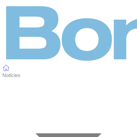
Panell de gestió de galetes
Notícies