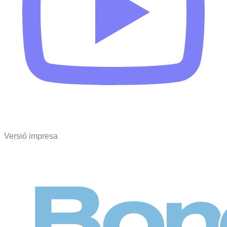
Versió impresa