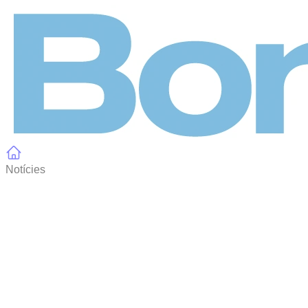
Panell de gestió de galetes
Notícies