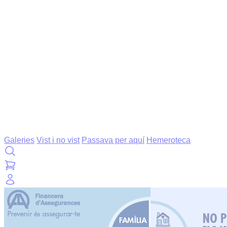
Galeries
Vist i no vist
Passava per aquí
Hemeroteca