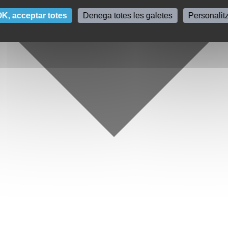
K, acceptar totes
Denega totes les galetes
Personalit