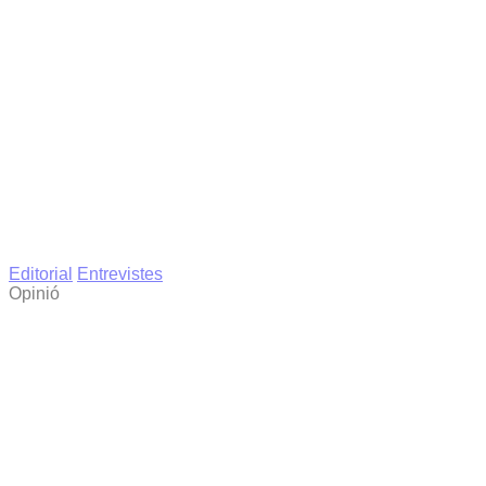
Editorial
Entrevistes
Opinió